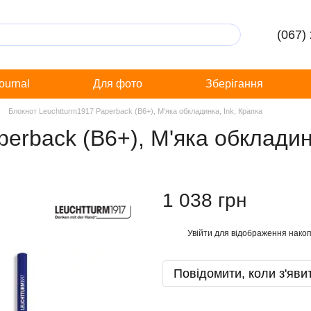
(067)
Journal
Для фото
Зберігання
Блокнот Leuchtturm1917 Paperback (B6+), М'яка обкладинка, Ink, Крапка
erback (B6+), М'яка обкладинк
1 038 грн
Увійти
для відображення накоп
%
Повідомити, коли з'яви