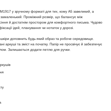
917 у зручному форматі для тих, кому A5 завеликий, а
 замаленький. Проміжний розмір, що балансує між
сіння й достатнім простором для комфортного письма. Чудово
фіксації ідей, планування чи нотаток у дорозі.
ошкіри доповнить будь-який образ та робоче середовище.
і аркуші та зміст на початку. Папір не просвічує й забезпечує
лом. Залишається додати петлю для ручки.
ркушів
еня
сту
а