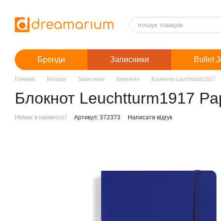
Перейти до основного контенту
Бренди
Записники
Bullet 
Головна
Каталог
Записники
Блокноти
Блокноти Leuchtturm1917
Блокнот Leuchtturm1917 Pap
Немає в наявності
Артикул: 372373
Написати відгук