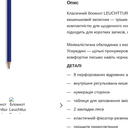
Опис
Класичний блокнот LEUCHTTURM1
кишеньковий записник — трішки
компактністю для щоденного но
підходить для коротких записів, 
Мінімалістична обкладинка з ек
Усередині — щільні пронумерован
комфортне письмо навіть чорни
ДЕТАЛІ
8 перфорованих відривних а
внутрішня регульована киш
нумерація сторінок
таблиця для заповнення змі
2 закладки-лясе
еластичний фіксатор-резинк
прошите переплетення