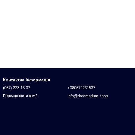
Контактна інформація
(067) 223 15 37
+380672231537
info@dreamarium.shop
Передзвонити вам?