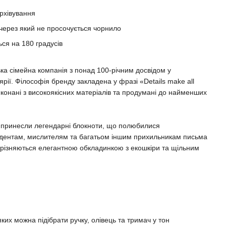
рхівування
 через який не просочується чорнило
ься на 180 градусів
сімейна компанія з понад 100-річним досвідом у
рії. Філософія бренду закладена у фразі «Details make all
виконані з високоякісних матеріалів та продумані до найменших
у принесли легендарні блокноти, що полюбилися
дентам, мислителям та багатьом іншим прихильникам письма
 вирізняються елегантною обкладинкою з екошкіри та щільним
яких можна підібрати ручку, олівець та тримач у тон