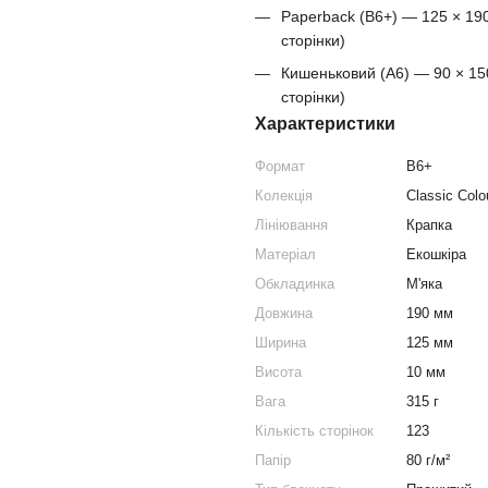
Paperback (B6+) — 125 × 190
сторінки)
Кишеньковий (A6) — 90 × 150
сторінки)
Характеристики
Формат
B6+
Колекція
Classic Colo
Лініювання
Крапка
Матеріал
Екошкіра
Обкладинка
М'яка
Довжина
190 мм
Ширина
125 мм
Висота
10 мм
Вага
315 г
Кількість сторінок
123
Папір
80 г/м²