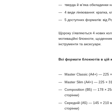
тверда й м’яка обкладинки н
4 види лініювання: крапка, кл
5 доступних форматів: від Po
Щороку з’являються 4 нових кол
мотиваційні блокноти, щоденники
інструменти та аксесуари.
Всі формати блокнотів в цій к
Master Classic (A4+) — 225 
Master Slim (A4+) — 225 × 3
Composition (B5) — 178 × 25
сторінки)
Середній (A5) — 145 × 210 м
сторінки)