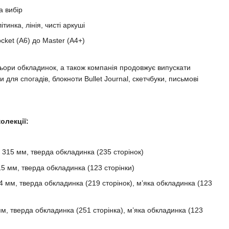
а вибір
ітинка, лінія, чисті аркуші
cket (A6) до Master (A4+)
ьори обкладинок, а також компанія продовжує випускати
 для спогадів, блокноти Bullet Journal, скетчбуки, письмові
олекції:
× 315 мм, тверда обкладинка (235 сторінок)
15 мм, тверда обкладинка (123 сторінки)
4 мм, тверда обкладинка (219 сторінок), м’яка обкладинка (123
м, тверда обкладинка (251 сторінка), м’яка обкладинка (123