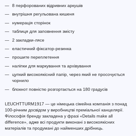
8 перфорованих відривних аркушів
внутрішня регульована кишеня
нумерація сторінок
таблиця для заповнення змісту
2 закладки-лясе
еластичний фіксатор-резинка
прошите переплетення
наліпки для маркування та архівування
цупкий високоякісний папір, через який не просочується
чорнило
блокнот повністю розгортається на 180 градусів
LEUCHTTURM1917 — це німецька сімейна компанія з понад
100-річним досвідом у виробництві преміальної канцелярії.
Філософія бренду закладена у фразі «Details make all
difference», адже всі продукти виконані з високоякісних
матеріалів та продумані до найменших дрібниць.