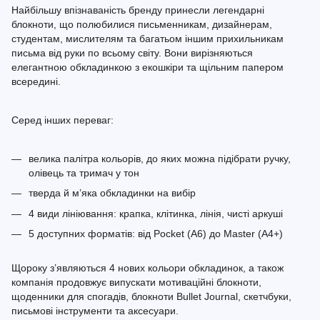
Найбільшу впізнаваність бренду принесли легендарні
блокноти, що полюбилися письменникам, дизайнерам,
студентам, мислителям та багатьом іншим прихильникам
письма від руки по всьому світу. Вони вирізняються
елегантною обкладинкою з екошкіри та щільним папером
всередині.
Серед інших переваг:
велика палітра кольорів, до яких можна підібрати ручку,
олівець та тримач у тон
тверда й м’яка обкладинки на вибір
4 види лініювання: крапка, клітинка, лінія, чисті аркуші
5 доступних форматів: від Pocket (A6) до Master (A4+)
Щороку з’являються 4 нових кольори обкладинок, а також
компанія продовжує випускати мотиваційні блокноти,
щоденники для спогадів, блокноти Bullet Journal, скетчбуки,
письмові інструменти та аксесуари.