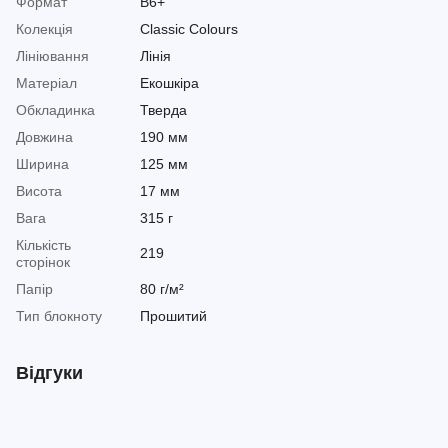
Формат
B6+
Колекція
Classic Colours
Лініювання
Лінія
Матеріал
Екошкіра
Обкладинка
Тверда
Довжина
190 мм
Ширина
125 мм
Висота
17 мм
Вага
315 г
Кількість
219
сторінок
Папір
80 г/м²
Тип блокноту
Прошитий
Відгуки