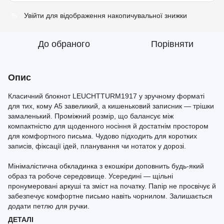
Увійти
для відображення накопичувальної знижки
%
До обраного
Порівняти
Опис
Класичний блокнот LEUCHTTURM1917 у зручному форматі
для тих, кому A5 завеликий, а кишеньковий записник — трішки
замаленький. Проміжний розмір, що балансує між
компактністю для щоденного носіння й достатнім простором
для комфортного письма. Чудово підходить для коротких
записів, фіксації ідей, планування чи нотаток у дорозі.
Мінімалістична обкладинка з екошкіри доповнить будь-який
образ та робоче середовище. Усередині — щільні
пронумеровані аркуші та зміст на початку. Папір не просвічує й
забезпечує комфортне письмо навіть чорнилом. Залишається
додати петлю для ручки.
ДЕТАЛІ