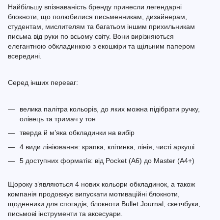
Найбільшу впізнаваність бренду принесли легендарні
блокноти, що полюбилися письменникам, дизайнерам,
студентам, мислителям та багатьом іншим прихильникам
письма від руки по всьому світу. Вони вирізняються
елегантною обкладинкою з екошкіри та щільним папером
всередині.
Серед інших переваг:
велика палітра кольорів, до яких можна підібрати ручку,
олівець та тримач у тон
тверда й м’яка обкладинки на вибір
4 види лініювання: крапка, клітинка, лінія, чисті аркуші
5 доступних форматів: від Pocket (A6) до Master (A4+)
Щороку з’являються 4 нових кольори обкладинок, а також
компанія продовжує випускати мотиваційні блокноти,
щоденники для спогадів, блокноти Bullet Journal, скетчбуки,
письмові інструменти та аксесуари.