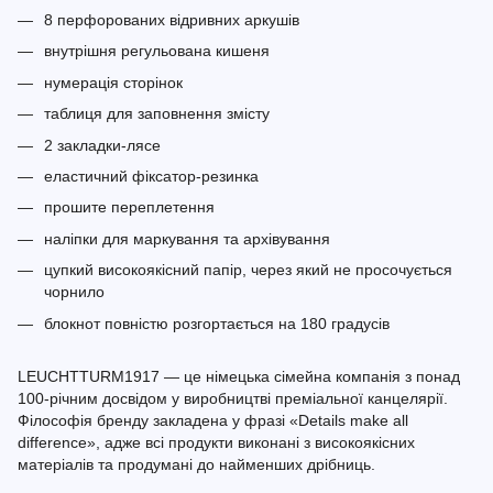
8 перфорованих відривних аркушів
внутрішня регульована кишеня
нумерація сторінок
таблиця для заповнення змісту
2 закладки-лясе
еластичний фіксатор-резинка
прошите переплетення
наліпки для маркування та архівування
цупкий високоякісний папір, через який не просочується
чорнило
блокнот повністю розгортається на 180 градусів
LEUCHTTURM1917 — це німецька сімейна компанія з понад
100-річним досвідом у виробництві преміальної канцелярії.
Філософія бренду закладена у фразі «Details make all
difference», адже всі продукти виконані з високоякісних
матеріалів та продумані до найменших дрібниць.