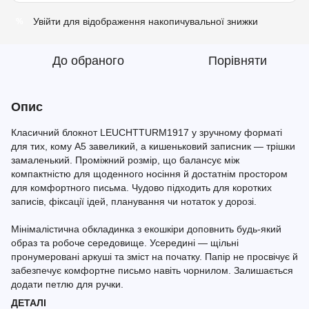
Увійти
для відображення накопичувальної знижки
%
До обраного
Порівняти
Опис
Класичний блокнот LEUCHTTURM1917 у зручному форматі
для тих, кому A5 завеликий, а кишеньковий записник — трішки
замаленький. Проміжний розмір, що балансує між
компактністю для щоденного носіння й достатнім простором
для комфортного письма. Чудово підходить для коротких
записів, фіксації ідей, планування чи нотаток у дорозі.
Мінімалістична обкладинка з екошкіри доповнить будь-який
образ та робоче середовище. Усередині — щільні
пронумеровані аркуші та зміст на початку. Папір не просвічує й
забезпечує комфортне письмо навіть чорнилом. Залишається
додати петлю для ручки.
ДЕТАЛІ