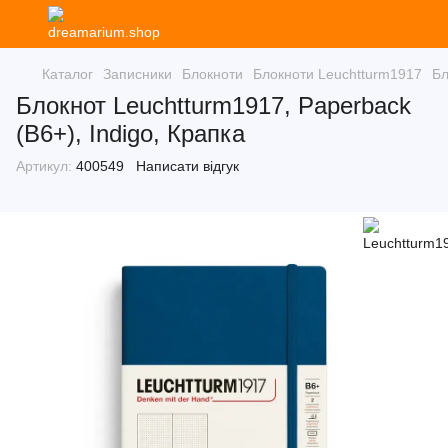
Каталог
Записники
Блокноти
Блокноти Leuchtturm1917
Бл
Блокнот Leuchtturm1917, Paperback
(B6+), Indigo, Крапка
Артикул:
400549
Написати відгук