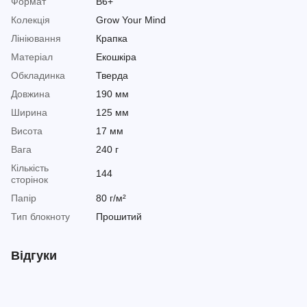
Формат
B6+
Колекція
Grow Your Mind
Лініювання
Крапка
Матеріал
Екошкіра
Обкладинка
Тверда
Довжина
190 мм
Ширина
125 мм
Висота
17 мм
Вага
240 г
Кількість
144
сторінок
Папір
80 г/м²
Тип блокноту
Прошитий
Відгуки