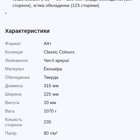
сторінок), м’яка обкладинка (123 сторінки)
"
Характеристики
Формат
A4+
Колекція
Classic Colours
Лініювання
Чисті аркуші
Матеріал
Екошкіра
Обкладинка
Тверда
Довжина
315 мм
Ширина
225 мм
Висота
20 мм
Вага
1070 г
Кількість
235
сторінок
Папір
80 г/м²