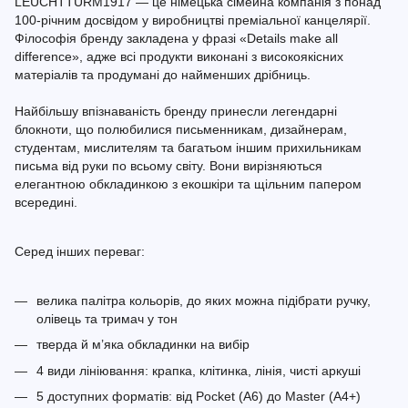
LEUCHTTURM1917 — це німецька сімейна компанія з понад
100-річним досвідом у виробництві преміальної канцелярії.
Філософія бренду закладена у фразі «Details make all
difference», адже всі продукти виконані з високоякісних
матеріалів та продумані до найменших дрібниць.
Найбільшу впізнаваність бренду принесли легендарні
блокноти, що полюбилися письменникам, дизайнерам,
студентам, мислителям та багатьом іншим прихильникам
письма від руки по всьому світу. Вони вирізняються
елегантною обкладинкою з екошкіри та щільним папером
всередині.
Серед інших переваг:
велика палітра кольорів, до яких можна підібрати ручку,
олівець та тримач у тон
тверда й м’яка обкладинки на вибір
4 види лініювання: крапка, клітинка, лінія, чисті аркуші
5 доступних форматів: від Pocket (A6) до Master (A4+)