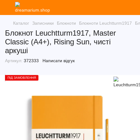
Каталог
Записники
Блокноти
Блокноти Leuchtturm1917
Бл
Блокнот Leuchtturm1917, Master
Classic (А4+), Rising Sun, чисті
аркуші
Артикул:
372333
Написати відгук
ПІД ЗАМОВЛЕННЯ