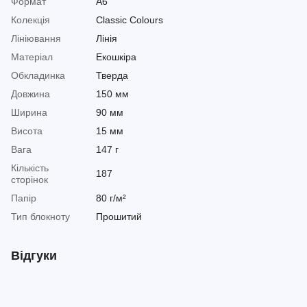
Формат
A6
Колекція
Classic Colours
Лініювання
Лінія
Матеріал
Екошкіра
Обкладинка
Тверда
Довжина
150 мм
Ширина
90 мм
Висота
15 мм
Вага
147 г
Кількість
187
сторінок
Папір
80 г/м²
Тип блокноту
Прошитий
Відгуки