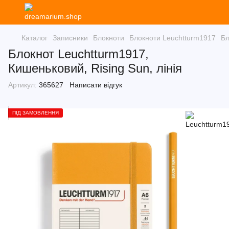
Каталог
Записники
Блокноти
Блокноти Leuchtturm1917
Бл
Блокнот Leuchtturm1917,
Кишеньковий, Rising Sun, лінія
Артикул:
365627
Написати відгук
ПІД ЗАМОВЛЕННЯ