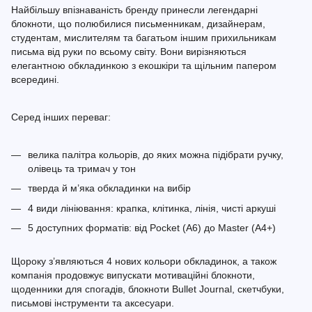
Найбільшу впізнаваність бренду принесли легендарні
блокноти, що полюбилися письменникам, дизайнерам,
студентам, мислителям та багатьом іншим прихильникам
письма від руки по всьому світу. Вони вирізняються
елегантною обкладинкою з екошкіри та щільним папером
всередині.
Серед інших переваг:
велика палітра кольорів, до яких можна підібрати ручку,
олівець та тримач у тон
тверда й м’яка обкладинки на вибір
4 види лініювання: крапка, клітинка, лінія, чисті аркуші
5 доступних форматів: від Pocket (A6) до Master (A4+)
Щороку з’являються 4 нових кольори обкладинок, а також
компанія продовжує випускати мотиваційні блокноти,
щоденники для спогадів, блокноти Bullet Journal, скетчбуки,
письмові інструменти та аксесуари.