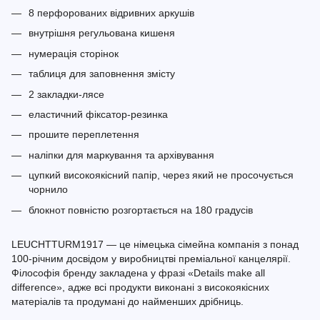
8 перфорованих відривних аркушів
внутрішня регульована кишеня
нумерація сторінок
таблиця для заповнення змісту
2 закладки-лясе
еластичний фіксатор-резинка
прошите переплетення
наліпки для маркування та архівування
цупкий високоякісний папір, через який не просочується
чорнило
блокнот повністю розгортається на 180 градусів
LEUCHTTURM1917 — це німецька сімейна компанія з понад
100-річним досвідом у виробництві преміальної канцелярії.
Філософія бренду закладена у фразі «Details make all
difference», адже всі продукти виконані з високоякісних
матеріалів та продумані до найменших дрібниць.