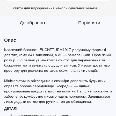
Увійти
для відображення накопичувальної знижки
%
До обраного
Порівняти
Опис
Класичний блокнот LEUCHTTURM1917 у зручному форматі
для тих, кому A4+ завеликий, а A5 — замаленький. Проміжний
розмір, що балансує між компактністю для перенесення та
бажанням мати велику площу для записів. У ньому достатньо
простору для розлогих нотаток, схем, планів чи лекцій.
Мінімалістична обкладинка з екошкіри доповнить будь-який
образ та робоче середовище. Усередині — щільні
пронумеровані аркуші та зміст на початку. Папір не просвічує й
забезпечує комфортне письмо навіть чорнилом. Залишається
лише додати петлю для ручки в тон до обкладинки.
ДЕТАЛІ
8 перфорованих відривних аркушів