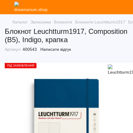
Каталог
Записники
Блокноти
Блокноти Leuchtturm1917
Бл
Блокнот Leuchtturm1917, Composition
(B5), Indigo, крапка
Артикул:
400543
Написати відгук
ПІД ЗАМОВЛЕННЯ