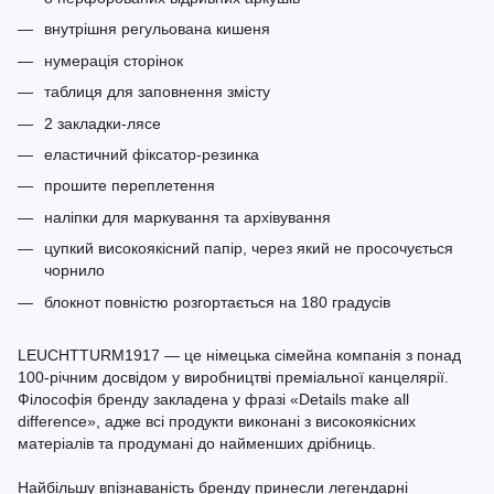
внутрішня регульована кишеня
нумерація сторінок
таблиця для заповнення змісту
2 закладки-лясе
еластичний фіксатор-резинка
прошите переплетення
наліпки для маркування та архівування
цупкий високоякісний папір, через який не просочується
чорнило
блокнот повністю розгортається на 180 градусів
LEUCHTTURM1917 — це німецька сімейна компанія з понад
100-річним досвідом у виробництві преміальної канцелярії.
Філософія бренду закладена у фразі «Details make all
difference», адже всі продукти виконані з високоякісних
матеріалів та продумані до найменших дрібниць.
Найбільшу впізнаваність бренду принесли легендарні