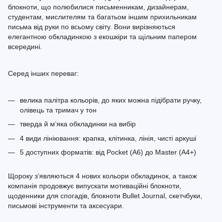
блокноти, що полюбилися письменникам, дизайнерам,
студентам, мислителям та багатьом іншим прихильникам
письма від руки по всьому світу. Вони вирізняються
елегантною обкладинкою з екошкіри та щільним папером
всередині.
Серед інших переваг:
велика палітра кольорів, до яких можна підібрати ручку,
олівець та тримач у тон
тверда й м’яка обкладинки на вибір
4 види лініювання: крапка, клітинка, лінія, чисті аркуші
5 доступних форматів: від Pocket (A6) до Master (A4+)
Щороку з’являються 4 нових кольори обкладинок, а також
компанія продовжує випускати мотиваційні блокноти,
щоденники для спогадів, блокноти Bullet Journal, скетчбуки,
письмові інструменти та аксесуари.