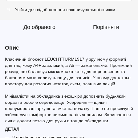
Увійти
для відображення накопичувальної знижки
%
До обраного
Порівняти
Опис
Класичний блокнот LEUCHTTURM1917 у зручному форматі
для тих, кому A4+ завеликий, а A5 — замаленький. Проміжний
розмір, що балансує між компактністю для перенесення та
бажанням мати велику площу для записів. У ньому достатньо
простору для розлогих нотаток, схем, планів чи лекцій.
Мінімалістична обкладинка з екошкіри доповнить будь-який
образ та робоче середовище. Усередині — щільні
пронумеровані аркуші та зміст на початку. Папір не просвічує й
забезпечує комфортне письмо навіть чорнилом. Залишається
лише додати петлю для ручки в тон до обкладинки.
ДЕТАЛІ
8 перфорованих відривних аркушів