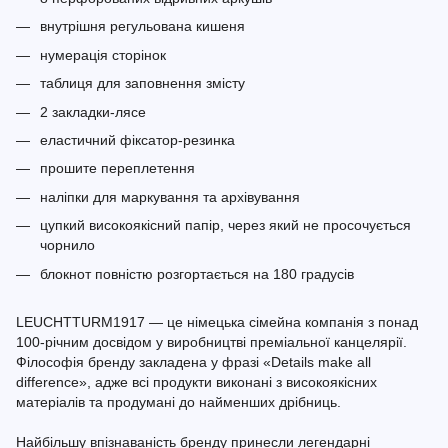
внутрішня регульована кишеня
нумерація сторінок
таблиця для заповнення змісту
2 закладки-лясе
еластичний фіксатор-резинка
прошите переплетення
наліпки для маркування та архівування
цупкий високоякісний папір, через який не просочується
чорнило
блокнот повністю розгортається на 180 градусів
LEUCHTTURM1917 — це німецька сімейна компанія з понад
100-річним досвідом у виробництві преміальної канцелярії.
Філософія бренду закладена у фразі «Details make all
difference», адже всі продукти виконані з високоякісних
матеріалів та продумані до найменших дрібниць.
Найбільшу впізнаваність бренду принесли легендарні