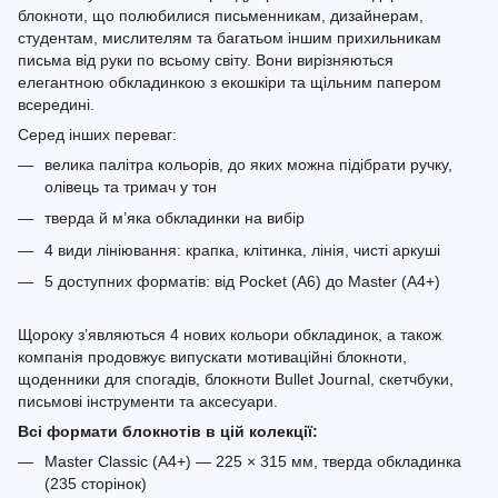
блокноти, що полюбилися письменникам, дизайнерам,
студентам, мислителям та багатьом іншим прихильникам
письма від руки по всьому світу. Вони вирізняються
елегантною обкладинкою з екошкіри та щільним папером
всередині.
Серед інших переваг:
велика палітра кольорів, до яких можна підібрати ручку,
олівець та тримач у тон
тверда й м’яка обкладинки на вибір
4 види лініювання: крапка, клітинка, лінія, чисті аркуші
5 доступних форматів: від Pocket (A6) до Master (A4+)
Щороку з’являються 4 нових кольори обкладинок, а також
компанія продовжує випускати мотиваційні блокноти,
щоденники для спогадів, блокноти Bullet Journal, скетчбуки,
письмові інструменти та аксесуари.
Всі формати блокнотів в цій колекції:
Master Classic (A4+) — 225 × 315 мм, тверда обкладинка
(235 сторінок)