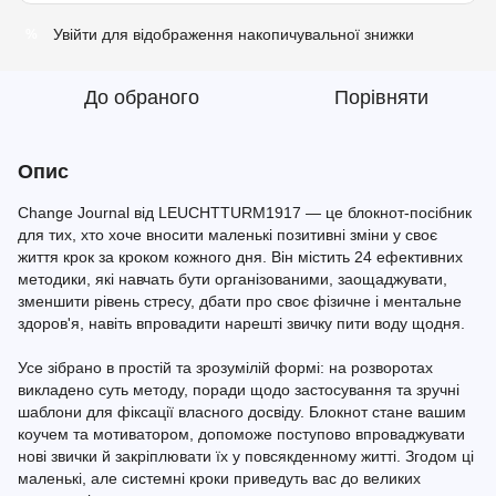
Увійти
для відображення накопичувальної знижки
%
До обраного
Порівняти
Опис
Change Journal від LEUCHTTURM1917 — це блокнот-посібник
для тих, хто хоче вносити маленькі позитивні зміни у своє
життя крок за кроком кожного дня. Він містить 24 ефективних
методики, які навчать бути організованими, заощаджувати,
зменшити рівень стресу, дбати про своє фізичне і ментальне
здоров'я, навіть впровадити нарешті звичку пити воду щодня.
Усе зібрано в простій та зрозумілій формі: на розворотах
викладено суть методу, поради щодо застосування та зручні
шаблони для фіксації власного досвіду. Блокнот стане вашим
коучем та мотиватором, допоможе поступово впроваджувати
нові звички й закріплювати їх у повсякденному житті. Згодом ці
маленькі, але системні кроки приведуть вас до великих