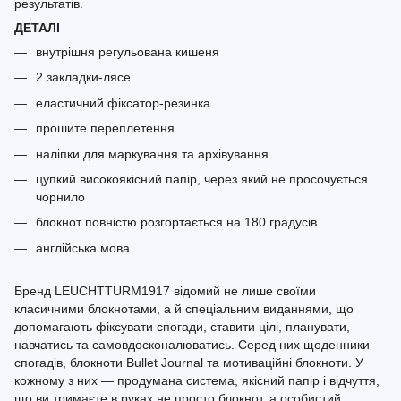
результатів.
ДЕТАЛІ
внутрішня регульована кишеня
2 закладки-лясе
еластичний фіксатор-резинка
прошите переплетення
наліпки для маркування та архівування
цупкий високоякісний папір, через який не просочується
чорнило
блокнот повністю розгортається на 180 градусів
англійська мова
Бренд LEUCHTTURM1917 відомий не лише своїми
класичними блокнотами, а й спеціальним виданнями, що
допомагають фіксувати спогади, ставити цілі, планувати,
навчатись та самовдосконалюватись. Серед них щоденники
спогадів, блокноти Bullet Journal та мотиваційні блокноти. У
кожному з них — продумана система, якісний папір і відчуття,
що ви тримаєте в руках не просто блокнот, а особистий