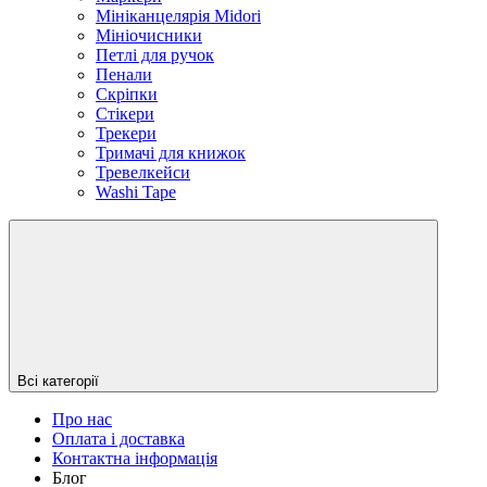
Мініканцелярія Midori
Мініочисники
Петлі для ручок
Пенали
Скріпки
Стікери
Трекери
Тримачі для книжок
Тревелкейси
Washi Tape
Всі категорії
Про нас
Оплата і доставка
Контактна інформація
Блог