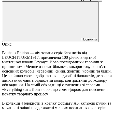
Порівняти
Опис
Bauhaus Edition — лімітована серія блокнотів від
LEUCHTTURM1917, присвячена 100-річчю видатної
мистецької школи Баухаус. Його послідовники творили за
принципом «Менше означає більше», використовуючи п'ять
основних кольорів: червоний, синій, жовтий, чорний та білий.
Це знайшло своє відображення і в дизайні блокнотів, де зріз та
лініювання мають однаковий колір, контрастний до кольору
обкладинки. На самій обкладинці є тиснення зі словами
«Everything starts from a dot», що є метафорою для пояснення
початку творчого процесу.
В колекції 4 блокноти в крапку формату A5, кулькові ручки та
механічні олівці представлені у таких поєднаннях кольорів: