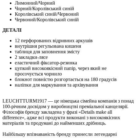
Лимонний/Чорний
Чорний/Королівський синій
Королівський синій/Червоний
Червоний/Королівський синій
ДЕТАЛІ
12 перфорованих відривних аркушів
внутрішня регульована кишеня
таблиця для заповнення змісту
2 закладки-лясе
еластичний фіксатор-резинка
цупкий високоякісний папір, через який не
просочується чорнило
блокнот повністю розгортається на 180 градусів
наліпки для маркування та архівування
LEUCHTTURM1917 — це німецька сімейна компанія з понад
100-річним досвідом у виробництві преміальної канцелярії.
Філософія бренду закладена у фразі «Details make all
difference», адже всі продукти виконані з високоякісних
матеріалів та продумані до найменших дрібниць.
Найбільшу впізнаваність бренду принесли легендарні