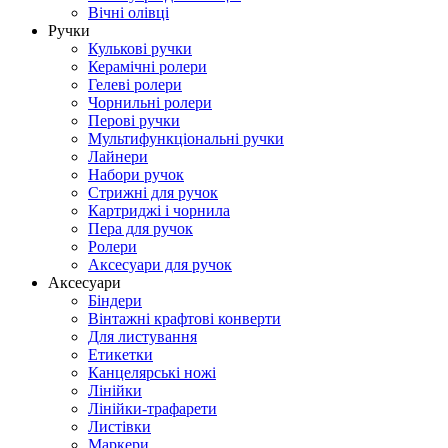
Вічні олівці
Ручки
Кулькові ручки
Керамічні ролери
Гелеві ролери
Чорнильні ролери
Перові ручки
Мультифункціональні ручки
Лайнери
Набори ручок
Стрижні для ручок
Картриджі і чорнила
Пера для ручок
Ролери
Аксесуари для ручок
Аксесуари
Біндери
Вінтажні крафтові конверти
Для листування
Етикетки
Канцелярські ножі
Лінійки
Лінійки-трафарети
Листівки
Маркери