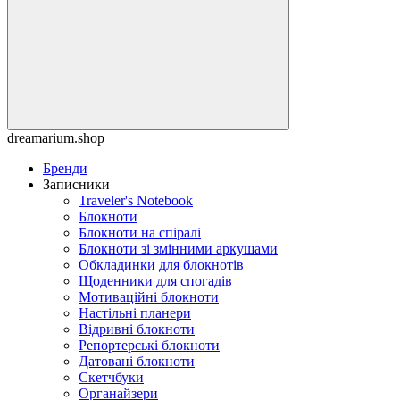
dreamarium.shop
Бренди
Записники
Traveler's Notebook
Блокноти
Блокноти на спіралі
Блокноти зі змінними аркушами
Обкладинки для блокнотів
Щоденники для спогадів
Мотиваційні блокноти
Настільні планери
Відривні блокноти
Репортерські блокноти
Датовані блокноти
Скетчбуки
Органайзери