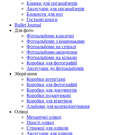
Бланки для органайзерів
Аксесуари для органайзерів
Блокноти для нот
Гостьові книги
Bullet Journal
Для фото
Фотоальбоми класичні
Фотоальбоми з кишеньками
Фотоальбоми на спіралі
Фотоальбоми-акордеони
Фотоальбоми на кільцях
Коробки для фотографій
Аксесуари до фотоальбомів
Зберігання
Коробки інтер'єрні
Коробки для фотографій
Коробки для документів
Коробки подарункові
Коробки для візитівок
Альбоми для колекціонування
Олівці
Механічні олівці
Прості олівці
Стрижні для олівців
Аксесуари для олівців