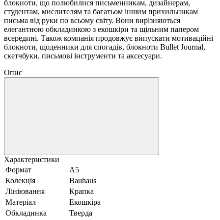
блокноти, що полюбилися письменникам, дизайнерам,
студентам, мислителям та багатьом іншим прихильникам
письма від руки по всьому світу. Вони вирізняються
елегантною обкладинкою з екошкіри та щільним папером
всередині. Також компанія продовжує випускати мотиваційні
блокноти, щоденники для спогадів, блокноти Bullet Journal,
скетчбуки, письмові інструменти та аксесуари.
Опис
Характеристики
Формат
A5
Колекція
Bauhaus
Лініювання
Крапка
Матеріал
Екошкіра
Обкладинка
Тверда