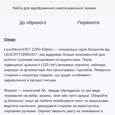
Увійти
для відображення накопичувальної знижки
%
До обраного
Порівняти
Опис
Leuchtturm1917 120G Edition — спеціальна серія блокнотів від
LEUCHTTURM1917, яка відкриває більше можливостей для
роботи з різними письмовими інструментами. Папір
підвищеної щільності (120 г/м²) витримує чорнила, лайнери,
маркери та фломастери без просочувань і просвітів. Поверхня
сторінок є напрочуд гладкою, що додає особливого
задоволення в процесі письма.
Формат — класичний A5, тверда обкладинка та три види
лініювання на вибір: крапка, лінія або чисті аркуші. Обирайте
ці блокноти, якщо ви любите комбінувати текст та замальовки,
виділяти написане, декорувати сторінки чи користуєтесь
перовими ручками. Окремо зверніть увагу на лініювання в