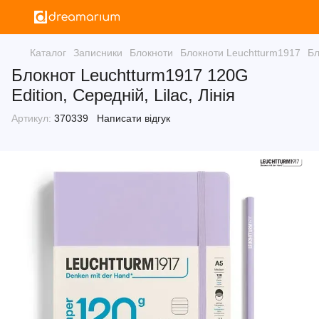
Каталог
Записники
Блокноти
Блокноти Leuchtturm1917
Бл
Блокнот Leuchtturm1917 120G
Edition, Середній, Lilac, Лінія
Артикул:
370339
Написати відгук