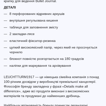
крапку для ведення Bullet Journal.
ДЕТАЛІ
8 перфорованих відривних аркушів
внутрішня регульована кишеня
таблиця для заповнення змісту
2 закладки-лясе
еластичний фіксатор-резинка
цупкий високоякісний папір, через який не просочується
чорнило
блокнот повністю розгортається на 180 градусів
наліпки для маркування та архівування
LEUCHTTURM1917 — це німецька сімейна компанія з понад
100-річним досвідом у виробництві преміальної канцелярії.
Філософія бренду закладена у фразі «Details make all
difference», адже всі продукти виконані з високоякісних
матеріалів та продумані до найменших дрібниць.
Найбільшу впізнаваність бренду принесли легендарні