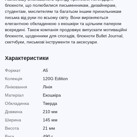
блокноти, що полюбилися письменникам, дизайнерам,
студентам, мислителям та багатьом іншим прихильникам
письма від руки по всьому світу. Вони вирізняються
елегантною обкладинкою з екошкіри та щільним папером
всередині. Також компанія продовжує випускати мотиваційні
блокноти, щоденники для спогадів, блокноти Bullet Journal,
скетчбуки, письмові інструменти та аксесуари.
Характеристики
Формат
A5
Колекція
120G Edition
Лініювання
Лінія
Матеріал
Екошкіра
Обкладинка
Тверда
Довжина
210 мм
Ширина
145 мм
Висота
21 мм
Вага
490 г