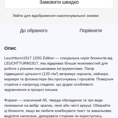
Замовити швидко
Увійти
для відображення накопичувальної знижки
%
До обраного
Порівняти
Опис
Leuchtturm1917 120G Edition — спеціальна серія блокнотів від
LEUCHTTURM1917, яка відкриває більше можливостей для
роботи з різними письмовими інструментами. Папір
підвищеної щільності (120 г/м²) витримує чорнила, лайнери,
маркери та фломастери без просочувань і просвітів. Поверхня
сторінок є напрочуд гладкою, що додає особливого
задоволення в процесі письма.
Формат — класичний A5, тверда обкладинка та три види
лініювання на вибір: крапка, лінія або чисті аркуші. Обирайте
ці блокноти, якщо ви любите комбінувати текст та замальовки,
виділяти написане, декорувати сторінки чи користуєтесь