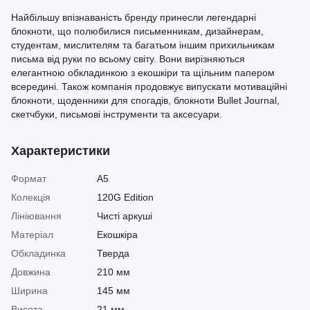
Найбільшу впізнаваність бренду принесли легендарні
блокноти, що полюбилися письменникам, дизайнерам,
студентам, мислителям та багатьом іншим прихильникам
письма від руки по всьому світу. Вони вирізняються
елегантною обкладинкою з екошкіри та щільним папером
всередині. Також компанія продовжує випускати мотиваційні
блокноти, щоденники для спогадів, блокноти Bullet Journal,
скетчбуки, письмові інструменти та аксесуари.
Характеристики
Формат
A5
Колекція
120G Edition
Лініювання
Чисті аркуші
Матеріал
Екошкіра
Обкладинка
Тверда
Довжина
210 мм
Ширина
145 мм
Висота
21 мм