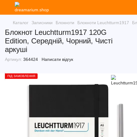
Каталог
Записники
Блокноти
Блокноти Leuchtturm1917
Бл
Блокнот Leuchtturm1917 120G
Edition, Середній, Чорний, Чисті
аркуші
Артикул:
364424
Написати відгук
ПІД ЗАМОВЛЕННЯ