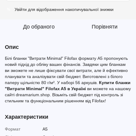
Увійти
для відображення накопичувальної знижки
%
До обраного
Порівняти
Опис
Білі бланки "Витрати Minimal" Filofax формату A5 пропонують
новий підхід до обліку ваших фінансів. Завдяки цим бланкам
ви зможете не лише фіксувати свої витрати, але й ефективно
планувати та аналізувати свій бюджет. Виготовлені з білого
паперу щільністю 80 г/м². У наборі 56 аркушів.
Купити бланки
"Витрати Minimal" Filofax A5 в Україні
ви можете на нашому
сайті dreamarium.shop. Візьміть свій бюджет під контроль зі
стильним та функціональним рішенням від Filofax!
Характеристики
Формат
A5