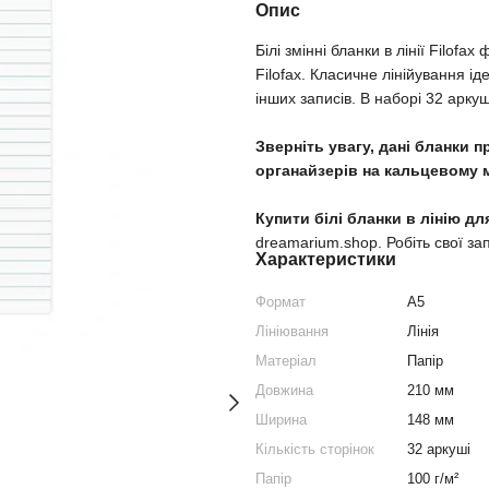
Опис
Білі змінні бланки в лінії Filo
Filofax. Класичне лінійування і
інших записів. В наборі 32 аркуш
Зверніть увагу, дані бланки п
органайзерів на кальцевому м
Купити білі бланки в лінію для
dreamarium.shop. Робіть свої зап
Характеристики
Формат
A5
Лініювання
Лінія
Матеріал
Папір
Довжина
210 мм
Ширина
148 мм
Кількість сторінок
32 аркуші
Папір
100 г/м²