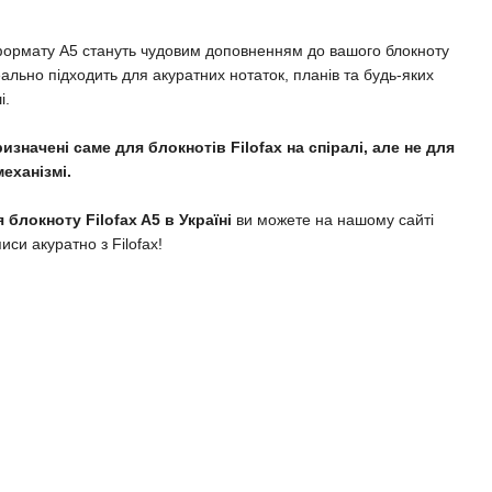
fax формату A5 стануть чудовим доповненням до вашого блокноту
деально підходить для акуратних нотаток, планів та будь-яких
і.
ризначені саме для блокнотів Filofax на спіралі, але не для
еханізмі.
 блокноту Filofax A5 в Україні
ви можете на нашому сайті
иси акуратно з Filofax!