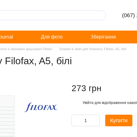
(067)
Journal
Для фото
Зберігання
ноти зі змінними аркушами Filofax
Бланки в лінію для блокноту Filofax, A5, білі
Filofax, A5, білі
273 грн
Увійти
для відображення накоп
%
Купити