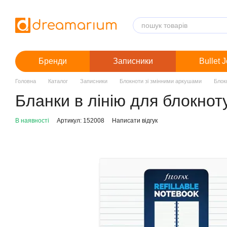
Перейти до основного контенту
Бренди
Записники
Bullet 
Головна
Каталог
Записники
Блокноти зі змінними аркушами
Блок
Бланки в лінію для блокноту 
В наявності
Артикул: 152008
Написати відгук