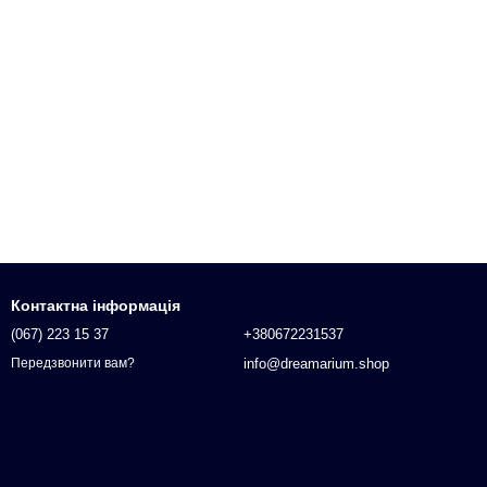
Контактна інформація
(067) 223 15 37
+380672231537
info@dreamarium.shop
Передзвонити вам?