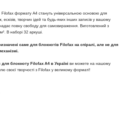
ня Filofax формату А4 стануть універсальною основою для
ескізів, творчих ідей та будь-яких інших записів у вашому
йки надає повну свободу для самовираження. Виготовлений з
м². В наборі 32 аркуші.
ризначені саме для блокнотів Filofax на спіралі, але не для
еханізмі.
 для блокноту Filofax A4 в Україні
ви можете на нашому
лю своєї творчості з Filofax у великому форматі!
і