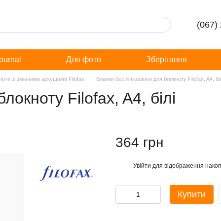
(067)
Journal
Для фото
Зберігання
ноти зі змінними аркушами Filofax
Бланки без лініювання для блокноту Filofax, A4, бі
окноту Filofax, A4, білі
364 грн
Увійти
для відображення накоп
%
Купити