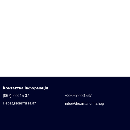
Контактна інформація
(067) 223 15 37
+380672231537
info@dreamarium.shop
Передзвонити вам?