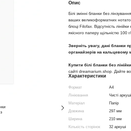
Опис
Білі змінні бланки без лінзуван
ваших великоформатних нотаток, 
блоці Filofax. Відсутність ліні
якісного паперу щільністю 100 г/
Зверніть увагу, дані бланки п
органайзерів на кальцевому м
Купити білі бланки без лінійки
сайті dreamarium.shop. Дайте во
Характеристики
Формат
A4
Лініювання
Чисті аркуш
Матеріал
Папір
Довжина
297 мм
Ширина
210 мм
Кількість сторінок
32 аркуші