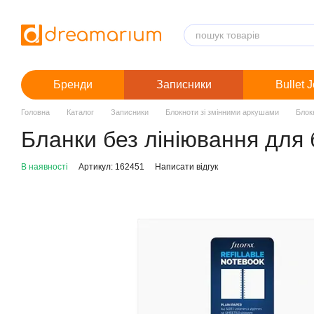
Перейти до основного контенту
Бренди
Записники
Bullet 
Головна
Каталог
Записники
Блокноти зі змінними аркушами
Блок
Бланки без лініювання для бл
В наявності
Артикул: 162451
Написати відгук