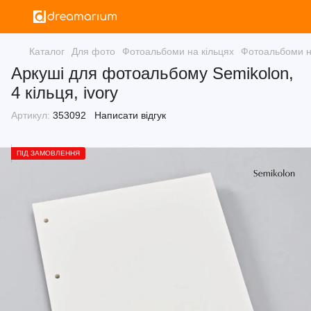
Каталог
Для фото
Фотоальбоми на кільцях
Фотоальбоми н
Аркуші для фотоальбому Semikolon,
4 кільця, ivory
Артикул:
353092
Написати відгук
ПІД ЗАМОВЛЕННЯ