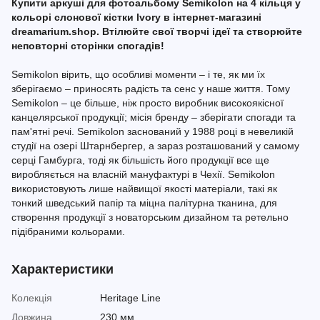
Купити аркуші для фотоальбому Semikolon на 4 кільця у
кольорі слонової кістки Ivory в інтернет-магазині
dreamarium.shop. Втілюйте свої творчі ідеї та створюйте
неповторні сторінки спогадів!
Semikolon вірить, що особливі моменти – і те, як ми їх
зберігаємо – приносять радість та сенс у наше життя. Тому
Semikolon – це більше, ніж просто виробник високоякісної
канцелярської продукції; місія бренду – зберігати спогади та
пам'ятні речі. Semikolon заснований у 1988 році в невеликій
студії на озері Штарнбергер, а зараз розташований у самому
серці Гамбурга, тоді як більшість його продукції все ще
виробляється на власній мануфактурі в Чехії. Semikolon
використовують лише найвищої якості матеріали, такі як
тонкий шведський папір та міцна палітурна тканина, для
створення продукції з новаторським дизайном та ретельно
підібраними кольорами.
Характеристики
Колекція
Heritage Line
Довжина
230 мм