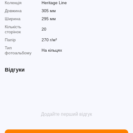
Колекція
Heritage Line
Довжина
305 мм
Ширина
295 мм
Кількість
20
сторінок
Папір
270 г/м²
Тип
На кільцях
фотоальбому
Відгуки
Додайте перший відгук