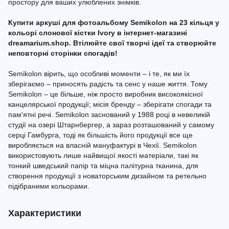
простору для ваших улюблених знімків.
Купити аркуші для фотоальбому Semikolon на 23 кільця у
кольорі слонової кістки Ivory в інтернет-магазині
dreamarium.shop. Втілюйте свої творчі ідеї та створюйте
неповторні сторінки спогадів!
Semikolon вірить, що особливі моменти – і те, як ми їх
зберігаємо – приносять радість та сенс у наше життя. Тому
Semikolon – це більше, ніж просто виробник високоякісної
канцелярської продукції; місія бренду – зберігати спогади та
пам'ятні речі. Semikolon заснований у 1988 році в невеликій
студії на озері Штарнбергер, а зараз розташований у самому
серці Гамбурга, тоді як більшість його продукції все ще
виробляється на власній мануфактурі в Чехії. Semikolon
використовують лише найвищої якості матеріали, такі як
тонкий шведський папір та міцна палітурна тканина, для
створення продукції з новаторським дизайном та ретельно
підібраними кольорами.
Характеристики