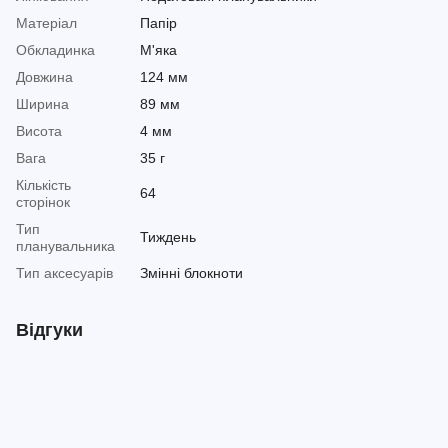
Матеріал
Папір
Обкладинка
М'яка
Довжина
124 мм
Ширина
89 мм
Висота
4 мм
Вага
35 г
Кількість
64
сторінок
Тип
Тиждень
планувальника
Тип аксесуарів
Змінні блокноти
Відгуки