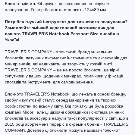
Блокнот містить 64 аркуші, розрахованих на піврічне
планування. Розмір блокнота становить 124x89 мм.
Потрібен гнучкий інструмент для тижневого планування?
Замовляйте змінний недатований щотижневик для
вашого TRAVELER'S Notebook Passport Size онлайн в
Україні.
TRAVELER'S COMPANY - японський бренд унікальних
блокнотів, латунних письмових інструментів та аксесуарів для
мандрівників, які надихають на творчість у кожній миті.
TRAVELER'S COMPANY – це не просто блокноти, це вірні
супутники у ваших щоденних мандрах, помічники у фіксації
спогадів та інструменти для самовираження.
Блокноти TRAVELER'S Notebook, що лежать в основі бренду,
здобули культовий статус серед мандрівників та творчих
особистостей по всьому світу. Від початку це була розробка
компанії Midori, але ці шкіряні обкладинки і система змінних
блокнотів та аксесуарів набули такої популярності у світі, що в
2015 році асортемент переріс в окремий бренд - TRAVELER'S
COMPANY. Дотепер ці блокноти можуть називати "блокнот