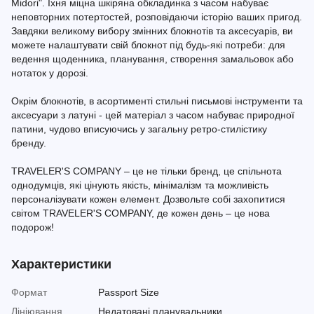
Midori". Їхня міцна шкіряна обкладинка з часом набуває
неповторних потертостей, розповідаючи історію ваших пригод.
Завдяки великому вибору змінних блокнотів та аксесуарів, ви
можете налаштувати свій блокнот під будь-які потреби: для
ведення щоденника, планування, створення замальовок або
нотаток у дорозі.
Окрім блокнотів, в асортименті стильні письмові інструменти та
аксесуари з латуні - цей матеріал з часом набуває природної
патини, чудово вписуючись у загальну ретро-стилістику
бренду.
TRAVELER'S COMPANY – це не тільки бренд, це спільнота
однодумців, які цінують якість, мінімалізм та можливість
персоналізувати кожен елемент. Дозвольте собі захопитися
світом TRAVELER'S COMPANY, де кожен день – це нова
подорож!
Характеристики
Формат
Passport Size
Лініювання
Недатовані планувальники