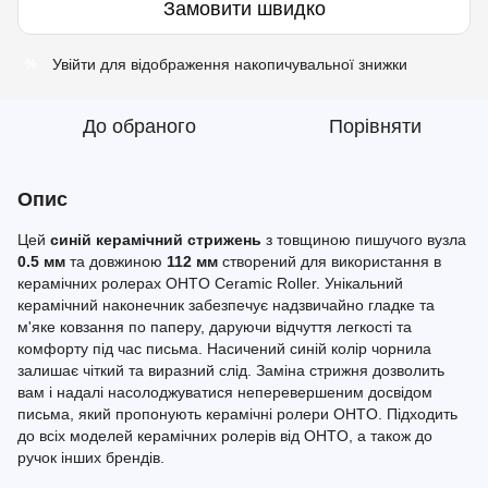
Замовити швидко
Увійти
для відображення накопичувальної знижки
%
До обраного
Порівняти
Опис
Цей
синій керамічний стрижень
з товщиною пишучого вузла
0.5 мм
та довжиною
112 мм
створений для використання в
керамічних ролерах OHTO Ceramic Roller. Унікальний
керамічний наконечник забезпечує надзвичайно гладке та
м'яке ковзання по паперу, даруючи відчуття легкості та
комфорту під час письма. Насичений синій колір чорнила
залишає чіткий та виразний слід. Заміна стрижня дозволить
вам і надалі насолоджуватися неперевершеним досвідом
письма, який пропонують керамічні ролери OHTO. Підходить
до всіх моделей керамічних ролерів від OHTO, а також до
ручок інших брендів.