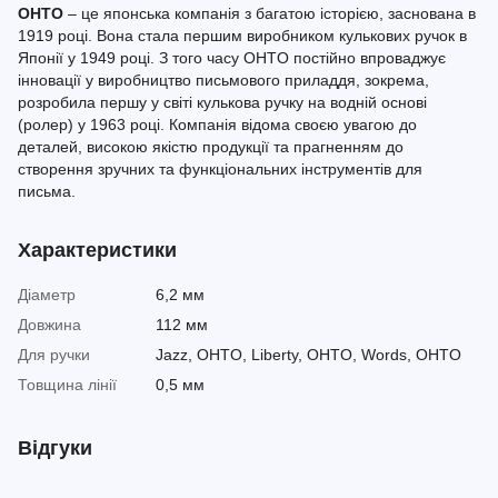
OHTO
– це японська компанія з багатою історією, заснована в
1919 році. Вона стала першим виробником кулькових ручок в
Японії у 1949 році. З того часу OHTO постійно впроваджує
інновації у виробництво письмового приладдя, зокрема,
розробила першу у світі кулькова ручку на водній основі
(ролер) у 1963 році. Компанія відома своєю увагою до
деталей, високою якістю продукції та прагненням до
створення зручних та функціональних інструментів для
письма.
Характеристики
Діаметр
6,2 мм
Довжина
112 мм
Для ручки
Jazz, OHTO, Liberty, OHTO, Words, OHTO
Товщина лінії
0,5 мм
Відгуки