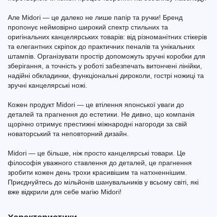
Але Midori — це далеко не лише папір та ручки! Бренд
пропонує неймовірно широкий спектр стильних та
оригінальних канцелярських товарів: від різноманітних стікерів
та елегантних скріпок до практичних пеналів та унікальних
штампів. Організувати простір допоможуть зручні коробки для
зберігання, а точність у роботі забезпечать витончені лінійки,
надійні обкладинки, функціональні дироколи, гострі ножиці та
зручні канцелярські ножі.
Кожен продукт Midori — це втілення японської уваги до
деталей та прагнення до естетики. Не дивно, що компанія
щорічно отримує престижні міжнародні нагороди за свій
новаторський та неповторний дизайн.
Midori — це більше, ніж просто канцелярські товари. Це
філософія уважного ставлення до деталей, це прагнення
зробити кожен день трохи красивішим та натхненнішим.
Приєднуйтесь до мільйонів шанувальників у всьому світі, які
вже відкрили для себе магію Midori!