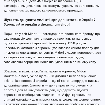
У наборі ви знайдете 45 стікерів (3 шаблони×15) з
атмосферним дизайном, які стануть чудовим та оригінальним
доповненням до вашого канцелярського приладдя.
Шукаєте, де купити милі стікери для нотаток в Україні?
Замовляйте онлайн в dreamarium.shop!
Пориньте у світ Midori — легендарного японського бренду, що
вже понад сім десятиліть надихає творчість та наповнює
рутину яскравими барвами! Заснована у 1950 році як
невеличка компанія з виробництва високоякісного паперу для
письма та елегантних конвертів, Midori з часом перетворилася
на справжню ікону у світі канцелярського приладдя,
завоювавши серця мільйонів шанувальників по всьому світу.
Зберігаючи вірність своїм паперовим кореням, Midori
майстерно поєднує бездоганний дизайн з неперевершеною
якістю. Їхні паперові вироби — від ніжного паперу для письма
до оригінальних блокнотів — це не просто інструменти, а
полотна для ваших думок та ідей, що дарують відчуття
справжньої свободи самовираження. А функціональні та
стильні матеріали для письма стають ідеальним доповненням,
перетворюючи кожен процес творення на особливу насолоду.