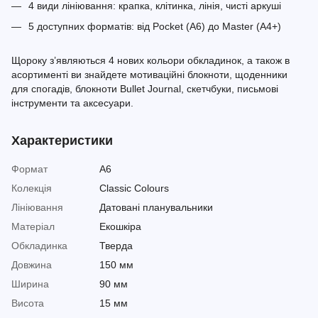
4 види лініювання: крапка, клітинка, лінія, чисті аркуші
5 доступних форматів: від Pocket (A6) до Master (A4+)
Щороку з’являються 4 нових кольори обкладинок, а також в
асортименті ви знайдете мотиваційні блокноти, щоденники
для спогадів, блокноти Bullet Journal, скетчбуки, письмові
інструменти та аксесуари.
Характеристики
Формат
A6
Колекція
Classic Colours
Лініювання
Датовані планувальники
Матеріал
Екошкіра
Обкладинка
Тверда
Довжина
150 мм
Ширина
90 мм
Висота
15 мм