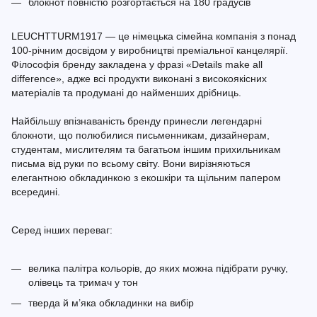
блокнот повністю розгортається на 180 градусів
LEUCHTTURM1917 — це німецька сімейна компанія з понад
100-річним досвідом у виробництві преміальної канцелярії.
Філософія бренду закладена у фразі «Details make all
difference», адже всі продукти виконані з високоякісних
матеріалів та продумані до найменших дрібниць.
Найбільшу впізнаваність бренду принесли легендарні
блокноти, що полюбилися письменникам, дизайнерам,
студентам, мислителям та багатьом іншим прихильникам
письма від руки по всьому світу. Вони вирізняються
елегантною обкладинкою з екошкіри та щільним папером
всередині.
Серед інших переваг:
велика палітра кольорів, до яких можна підібрати ручку,
олівець та тримач у тон
тверда й м’яка обкладинки на вибір