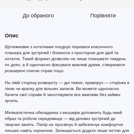
До обраного
Порівняти
Опис
Щотижневик з нотатками поєднує переваги класичного
планера для зустрічей і блокнота з простором для ідей та
нотаток. Такий формат дозволяє не лише планувати тиждень
по днях, а й одночасно фіксувати важливі думки, створювати
розширені списки справ тощо.
На лівій сторінці розвороту — дні тижня, праворуч — сторінка в
лінію чи крапку для вільних записів. Ви можете одночасно
бачити свої справи й занотовувати все важливе без зайвих
зусиль.
Мінімалістична обкладинка з екошкіри доповнить будь-який
образ та робоче середовище — від ділових зустрічей до
творчих занять. Папір не просвічує й забезпечує комфортне
письмо навіть чорнилом. Залишається додати лише петлю для