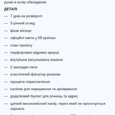
ручки в колір обкладинки.
ДЕТАЛІ
7 днів на розвороті
3-річний огляд
фази місяця
офіційні свята у 58 країнах
план проєкту
перфоровані відривні аркуші
внутрішня регульована кишеня
2 закладки-лясе
еластичний фіксатор-резинка
прошите переплетення
наліпки для маркування та архівування
додатковий буклет для річниць та адрес
цупкий високоякісний папір, через який не просочується
чорнило