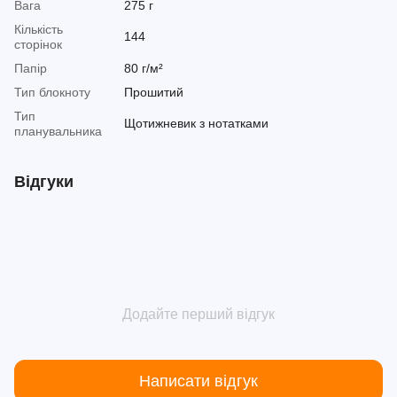
Вага
275 г
Кількість
144
сторінок
Папір
80 г/м²
Тип блокноту
Прошитий
Тип
Щотижневик з нотатками
планувальника
Відгуки
Додайте перший відгук
Написати відгук