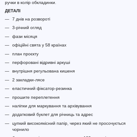
ручки в колір обкладинки.
ДЕТАЛІ
7 днів на розвороті
3-річний огляд
фази місяця
офіційні свята у 58 країнах
план проєкту
перфоровані відривні аркуші
внутрішня регульована кишеня
2 закладки-лясе
еластичний фіксатор-резинка
прошите переплетення
наліпки для маркування та архівування
додатковий буклет для річниць та адрес
цупкий високоякісний папір, через який не просочується
чорнило