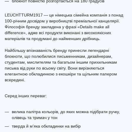
блокнот повністю розгортається на 180 градусів
LEUCHTTURM1917 — це німецька сімейна компанія з понад
100-річним досвідом у виробництві преміальної канцелярії.
Філософія бренду закладена у фразі «Details make all
difference», адже всі продукти виконані з високоякісних
матеріалів та продумані до найменших дрібниць.
Найбільшу впізнаваність бренду принесли легендарні
блокноти, що полюбилися письменникам, дизайнерам,
студентам, мислителям та багатьом іншим прихильникам
письма від руки по всьому світу. Вони вирізняються
елегантною обкладинкою з екошкіри та щільним папером
всередині.
Серед інших переваг:
велика палітра кольорів, до яких можна підібрати ручку,
олівець та тримач у тон
тверда й м’яка обкладинки на вибір