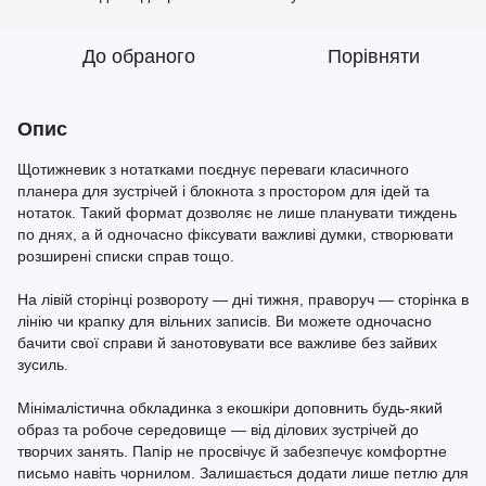
До обраного
Порівняти
Опис
Щотижневик з нотатками поєднує переваги класичного
планера для зустрічей і блокнота з простором для ідей та
нотаток. Такий формат дозволяє не лише планувати тиждень
по днях, а й одночасно фіксувати важливі думки, створювати
розширені списки справ тощо.
На лівій сторінці розвороту — дні тижня, праворуч — сторінка в
лінію чи крапку для вільних записів. Ви можете одночасно
бачити свої справи й занотовувати все важливе без зайвих
зусиль.
Мінімалістична обкладинка з екошкіри доповнить будь-який
образ та робоче середовище — від ділових зустрічей до
творчих занять. Папір не просвічує й забезпечує комфортне
письмо навіть чорнилом. Залишається додати лише петлю для