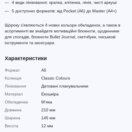
4 види лініювання: крапка, клітинка, лінія, чисті аркуші
5 доступних форматів: від Pocket (A6) до Master (A4+)
Щороку з’являються 4 нових кольори обкладинок, а також в
асортименті ви знайдете мотиваційні блокноти, щоденники
для спогадів, блокноти Bullet Journal, скетчбуки, письмові
інструменти та аксесуари.
Характеристики
Формат
A5
Колекція
Classic Colours
Лініювання
Датовані планувальники
Матеріал
Екошкіра
Обкладинка
М'яка
Довжина
210 мм
Ширина
145 мм
Висота
12 мм