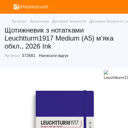
Каталог
Записники
Датовані блокноти
Датовані блокноти L
Щотижневик з нотатками
Leuchtturm1917 Medium (A5) м'яка
обкл., 2026 Ink
Артикул:
372681
Написати відгук