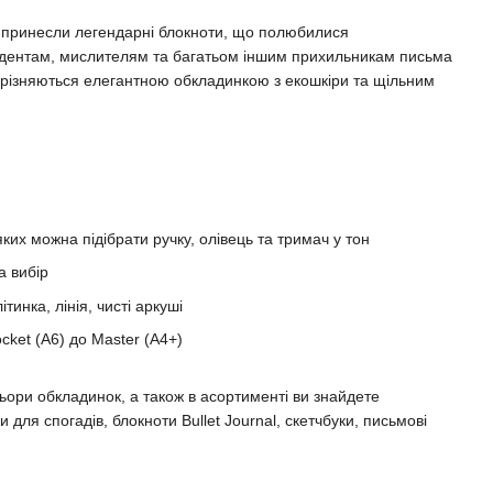
у принесли легендарні блокноти, що полюбилися
дентам, мислителям та багатьом іншим прихильникам письма
 вирізняються елегантною обкладинкою з екошкіри та щільним
яких можна підібрати ручку, олівець та тримач у тон
а вибір
ітинка, лінія, чисті аркуші
cket (A6) до Master (A4+)
ьори обкладинок, а також в асортименті ви знайдете
 для спогадів, блокноти Bullet Journal, скетчбуки, письмові