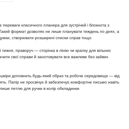
 переваги класичного планера для зустрічей і блокнота з
 Такий формат дозволяє не лише планувати тиждень по днях, а
думки, створювати розширені списки справ тощо.
і тижня, праворуч — сторінка в лінію чи крапку для вільних
ачити свої справи й занотовувати все важливе без зайвих
ошкіри доповнить будь-який образ та робоче середовище — від
нять. Папір не просвічує й забезпечує комфортне письмо навіть
лише петлю для ручки в колір обкладинки.