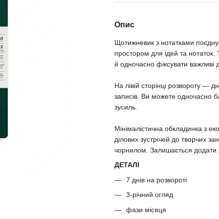
Опис
Щотижневик з нотатками поєднує
простором для ідей та нотаток.
й одночасно фіксувати важливі 
На лівій сторінці розвороту — дн
записів. Ви можете одночасно б
зусиль.
Мінімалістична обкладинка з ек
ділових зустрічей до творчих за
чорнилом. Залишається додати 
ДЕТАЛІ
7 днів на розвороті
3-річний огляд
фази місяця