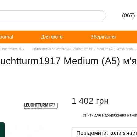
(067)
Journal
Для фото
Зберігання
 Leuchtturm1917
Щотижневик з нотатками Leuchtturm1917 Medium (A5) м'яка обкл., 
chtturm1917 Medium (A5) м'як
1 402 грн
Увійти
для відображення накоп
%
Повідомити, коли з'яви