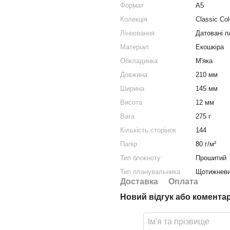
Формат
A5
Колекція
Classic Col
Лініювання
Датовані 
Матеріал
Екошкіра
Обкладинка
М'яка
Довжина
210 мм
Ширина
145 мм
Висота
12 мм
Вага
275 г
Кількість сторінок
144
Папір
80 г/м²
Тип блокноту
Прошитий
Тип планувальника
Щотижневи
Доставка
Оплата
Новий відгук або комента