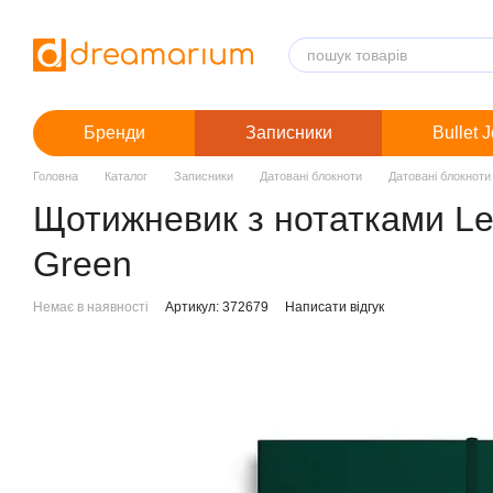
Перейти до основного контенту
Бренди
Записники
Bullet 
Головна
Каталог
Записники
Датовані блокноти
Датовані блокноти
Щотижневик з нотатками Leu
Green
Немає в наявності
Артикул: 372679
Написати відгук