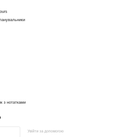
ours
планувальники
к з нотатками
р
Увійти за допомогою