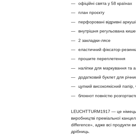
офіційні свята у 58 країнах
план проєкту
перфоровані відривні аркуші
внутрішня регульована киш
2 закладки-лясе
еластичний фіксатор-резинк
прошите переплетення
наліпки для маркування та а
додатковий буклет для річни
цупкий високоякісний папір,
блокнот повністю розгортаєт
LEUCHTTURM1917 — це німецька 
виробництві преміальної канцеля
difference», адже всі продукти 
дрібниць.