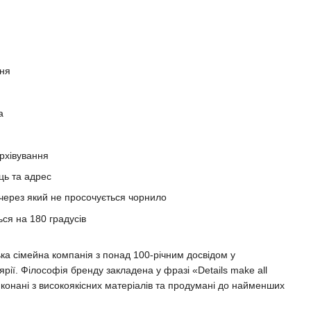
еня
а
рхівування
ць та адрес
 через який не просочується чорнило
ься на 180 градусів
сімейна компанія з понад 100-річним досвідом у
рії. Філософія бренду закладена у фразі «Details make all
виконані з високоякісних матеріалів та продумані до найменших