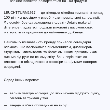
блокнот повністю розгортається на 180 градусів
LEUCHTTURM1917 — це німецька сімейна компанія з понад
100-річним досвідом у виробництві преміальної канцелярії.
Філософія бренду закладена у фразі «Details make all
difference», адже всі продукти виконані з високоякісних
матеріалів та продумані до найменших дрібниць.
Найбільшу впізнаваність бренду принесли легендарні
блокноти, що полюбилися письменникам, дизайнерам,
студентам, мислителям та багатьом іншим прихильникам
письма від руки по всьому світу. Вони вирізняються
елегантною обкладинкою з екошкіри та щільним папером
всередині.
Серед інших переваг:
велика палітра кольорів, до яких можна підібрати ручку,
олівець та тримач у тон
тверда й м’яка обкладинки на вибір