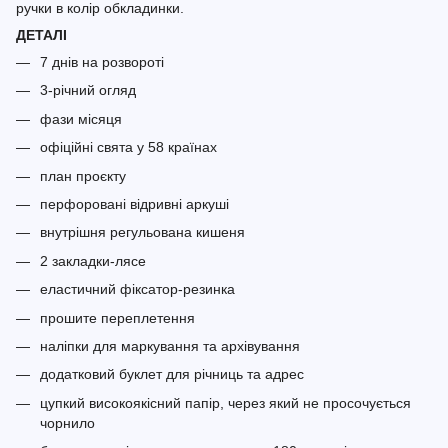
ручки в колір обкладинки.
ДЕТАЛІ
7 днів на розвороті
3-річний огляд
фази місяця
офіційні свята у 58 країнах
план проєкту
перфоровані відривні аркуші
внутрішня регульована кишеня
2 закладки-лясе
еластичний фіксатор-резинка
прошите переплетення
наліпки для маркування та архівування
додатковий буклет для річниць та адрес
цупкий високоякісний папір, через який не просочується
чорнило