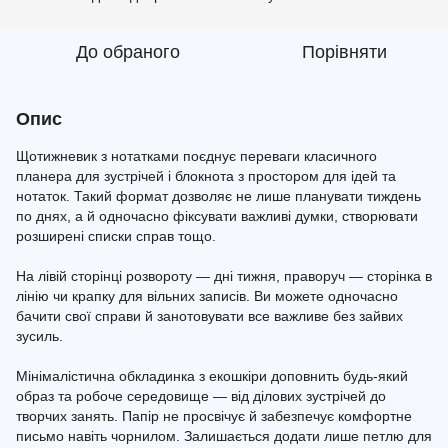
До обраного
Порівняти
Опис
Щотижневик з нотатками поєднує переваги класичного
планера для зустрічей і блокнота з простором для ідей та
нотаток. Такий формат дозволяє не лише планувати тиждень
по днях, а й одночасно фіксувати важливі думки, створювати
розширені списки справ тощо.
На лівій сторінці розвороту — дні тижня, праворуч — сторінка в
лінію чи крапку для вільних записів. Ви можете одночасно
бачити свої справи й занотовувати все важливе без зайвих
зусиль.
Мінімалістична обкладинка з екошкіри доповнить будь-який
образ та робоче середовище — від ділових зустрічей до
творчих занять. Папір не просвічує й забезпечує комфортне
письмо навіть чорнилом. Залишається додати лише петлю для