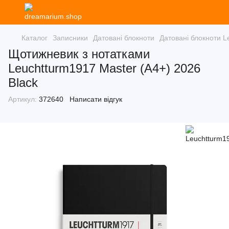
Каталог
Записники
Датовані блокноти
Датовані блокноти L
Щотижневик з нотатками
Leuchtturm1917 Master (A4+) 2026
Black
Артикул:
372640
Написати відгук