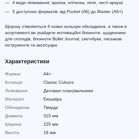
4 види лініювання: крапка, клітинка, лінія, чисті аркуші
5 доступних форматів: від Pocket (A6) до Master (A4+)
Щороку з’являються 4 нових кольори обкладинок, а також в
асортименті ви знайдете мотиваційні блокноти, щоденники
для спогадів, блокноти Bullet Journal, скетчбуки, письмові
інструменти та аксесуари.
Характеристики
Формат
A4+
Колекція
Classic Colours
Лініювання
Датовані планувальники
Матеріал
Екошкіра
Обкладинка
Тверда
Довжина
315 мм
Ширина
225 мм
Висота
18 мм