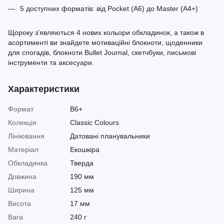
5 доступних форматів: від Pocket (A6) до Master (A4+)
Щороку з’являються 4 нових кольори обкладинок, а також в
асортименті ви знайдете мотиваційні блокноти, щоденники
для спогадів, блокноти Bullet Journal, скетчбуки, письмові
інструменти та аксесуари.
Характеристики
Формат
B6+
Колекція
Classic Colours
Лініювання
Датовані планувальники
Матеріал
Екошкіра
Обкладинка
Тверда
Довжина
190 мм
Ширина
125 мм
Висота
17 мм
Вага
240 г