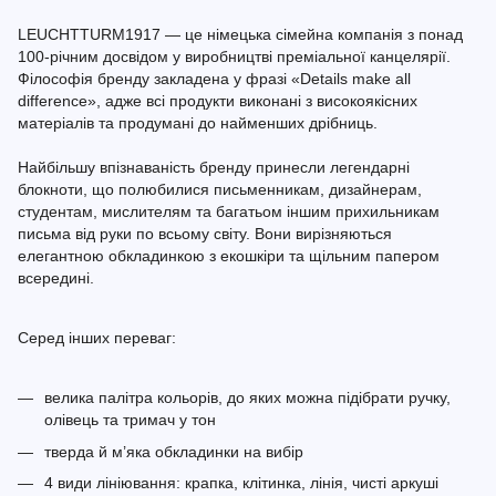
LEUCHTTURM1917 — це німецька сімейна компанія з понад
100-річним досвідом у виробництві преміальної канцелярії.
Філософія бренду закладена у фразі «Details make all
difference», адже всі продукти виконані з високоякісних
матеріалів та продумані до найменших дрібниць.
Найбільшу впізнаваність бренду принесли легендарні
блокноти, що полюбилися письменникам, дизайнерам,
студентам, мислителям та багатьом іншим прихильникам
письма від руки по всьому світу. Вони вирізняються
елегантною обкладинкою з екошкіри та щільним папером
всередині.
Серед інших переваг:
велика палітра кольорів, до яких можна підібрати ручку,
олівець та тримач у тон
тверда й м’яка обкладинки на вибір
4 види лініювання: крапка, клітинка, лінія, чисті аркуші