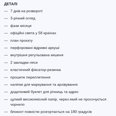
ДЕТАЛІ
7 днів на розвороті
3-річний огляд
фази місяця
офіційні свята у 58 країнах
план проєкту
перфоровані відривні аркуші
внутрішня регульована кишеня
2 закладки-лясе
еластичний фіксатор-резинка
прошите переплетення
наліпки для маркування та архівування
додатковий буклет для річниць та адрес
цупкий високоякісний папір, через який не просочується
чорнило
блокнот повністю розгортається на 180 градусів