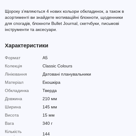
Щороку з’являються 4 нових кольори обкладинок, а також в
асортименті ви знайдете мотиваційні блокноти, щоденники
для спогадів, блокноти Bullet Journal, скетчбуки, письмові
інструменти та аксесуари.
Характеристики
Формат
A5
Колекція
Classic Colours
Лініювання
Датовані планувальники
Матеріал
Екошкіра
Обкладинка
Тверда
Довжина
210 мм
Ширина
145 мм
Висота
15 мм
Вага
340 г
Кількість
144