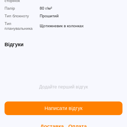
сторінок
Папір
80 г/м²
Тип блокноту
Прошитий
Тип
Щотижневик в колонках
планувальника
Відгуки
Додайте перший відгук
Написати відгук
Доставка
Оплата