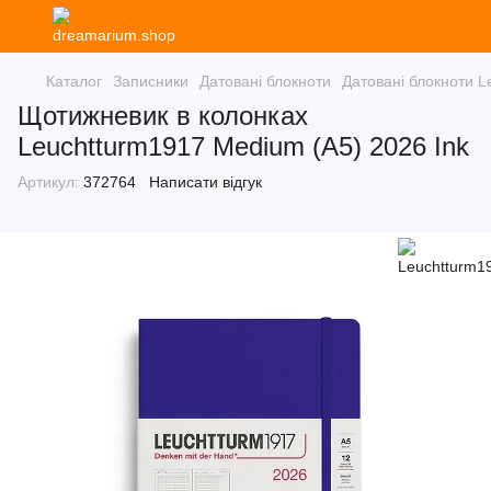
Каталог
Записники
Датовані блокноти
Датовані блокноти L
Щотижневик в колонках
Leuchtturm1917 Medium (A5) 2026 Ink
Артикул:
372764
Написати відгук