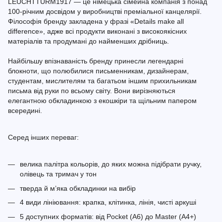
LEUCHTTURM1917 — це німецька сімейна компанія з понад
100-річним досвідом у виробництві преміальної канцелярії.
Філософія бренду закладена у фразі «Details make all
difference», адже всі продукти виконані з високоякісних
матеріалів та продумані до найменших дрібниць.
Найбільшу впізнаваність бренду принесли легендарні
блокноти, що полюбилися письменникам, дизайнерам,
студентам, мислителям та багатьом іншим прихильникам
письма від руки по всьому світу. Вони вирізняються
елегантною обкладинкою з екошкіри та щільним папером
всередині.
Серед інших переваг:
велика палітра кольорів, до яких можна підібрати ручку,
олівець та тримач у тон
тверда й м’яка обкладинки на вибір
4 види лініювання: крапка, клітинка, лінія, чисті аркуші
5 доступних форматів: від Pocket (A6) до Master (A4+)