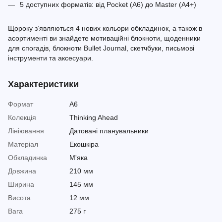
5 доступних форматів: від Pocket (A6) до Master (A4+)
Щороку з’являються 4 нових кольори обкладинок, а також в
асортименті ви знайдете мотиваційні блокноти, щоденники
для спогадів, блокноти Bullet Journal, скетчбуки, письмові
інструменти та аксесуари.
Характеристики
Формат
A6
Колекція
Thinking Ahead
Лініювання
Датовані планувальники
Матеріал
Екошкіра
Обкладинка
М'яка
Довжина
210 мм
Ширина
145 мм
Висота
12 мм
Вага
275 г