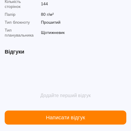
Кількість
144
сторінок
Папір
80 г/м²
Тип блокноту
Прошитий
Тип
Щотижневик
планувальника
Відгуки
Додайте перший відгук
Написати відгук