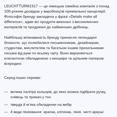
LEUCHTTURM1917 — це німецька сімейна компанія з понад
100-річним досвідом у виробництві преміальної канцелярії.
Філософія бренду закладена у фразі «Details make all
difference», адже всі продукти виконані з високоякісних
матеріалів та продумані до найменших дрібниць.
Найбільшу впізнаваність бренду принесли легендарні
блокноти, що полюбилися письменникам, дизайнерам,
студентам, мислителям та багатьом іншим прихильникам
письма від руки по всьому світу. Вони вирізняються
елегантною обкладинкою з екошкіри та щільним папером
всередині.
Серед інших переваг:
велика палітра кольорів, до яких можна підібрати ручку,
олівець та тримач у тон
тверда й м’яка обкладинки на вибір
4 види лініювання: крапка, клітинка, лінія, чисті аркуші