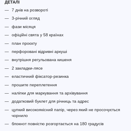
ДЕТАЛІ
7 днів на розвороті
3-річний огляд
фази місяця
офіційні свята у 58 країнах
план проєкту
перфоровані відривні аркуші
внутрішня регульована кишеня
2 закладки-лясе
еластичний фіксатор-резинка
прошите переплетення
наліпки для маркування та архівування
додатковий буклет для річниць та адрес
цупкий високоякісний папір, через який не просочується
чорнило
блокнот повністю розгортається на 180 градусів