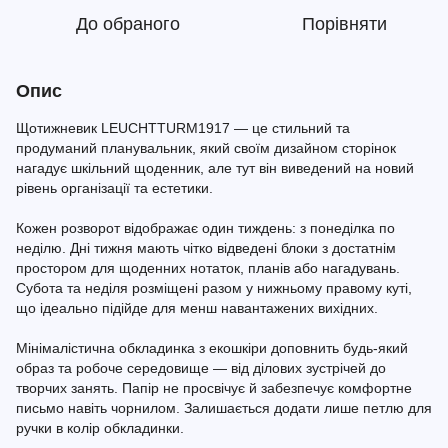
До обраного
Порівняти
Опис
Щотижневик LEUCHTTURM1917 — це стильний та
продуманий планувальник, який своїм дизайном сторінок
нагадує шкільний щоденник, але тут він виведений на новий
рівень організації та естетики.
Кожен розворот відображає один тиждень: з понеділка по
неділю. Дні тижня мають чітко відведені блоки з достатнім
простором для щоденних нотаток, планів або нагадувань.
Субота та неділя розміщені разом у нижньому правому куті,
що ідеально підійде для менш навантажених вихідних.
Мінімалістична обкладинка з екошкіри доповнить будь-який
образ та робоче середовище — від ділових зустрічей до
творчих занять. Папір не просвічує й забезпечує комфортне
письмо навіть чорнилом. Залишається додати лише петлю для
ручки в колір обкладинки.