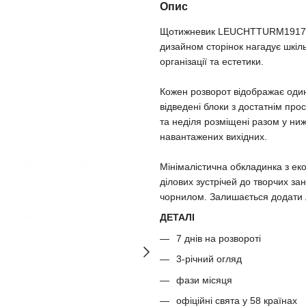
Опис
Щотижневик LEUCHTTURM1917 — 
дизайном сторінок нагадує шкіл
організації та естетики.
Кожен розворот відображає один
відведені блоки з достатнім пр
та неділя розміщені разом у ни
навантажених вихідних.
Мінімалістична обкладинка з ек
ділових зустрічей до творчих за
чорнилом. Залишається додати 
ДЕТАЛІ
7 днів на розвороті
3-річний огляд
фази місяця
офіційні свята у 58 країнах