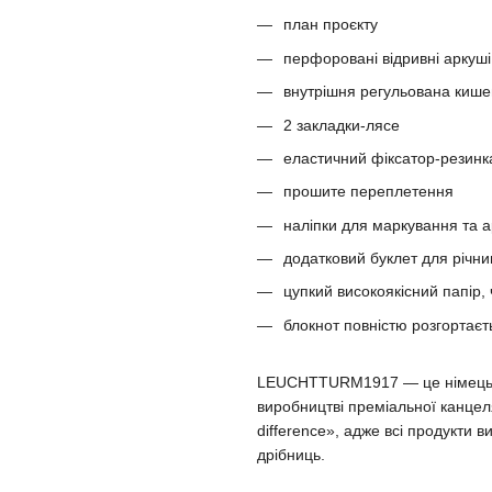
план проєкту
перфоровані відривні аркуші
внутрішня регульована киш
2 закладки-лясе
еластичний фіксатор-резинк
прошите переплетення
наліпки для маркування та а
додатковий буклет для річни
цупкий високоякісний папір,
блокнот повністю розгортаєт
LEUCHTTURM1917 — це німецька 
виробництві преміальної канцеля
difference», адже всі продукти 
дрібниць.