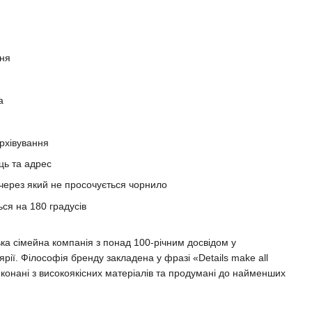
еня
а
рхівування
ць та адрес
 через який не просочується чорнило
ься на 180 градусів
сімейна компанія з понад 100-річним досвідом у
рії. Філософія бренду закладена у фразі «Details make all
виконані з високоякісних матеріалів та продумані до найменших