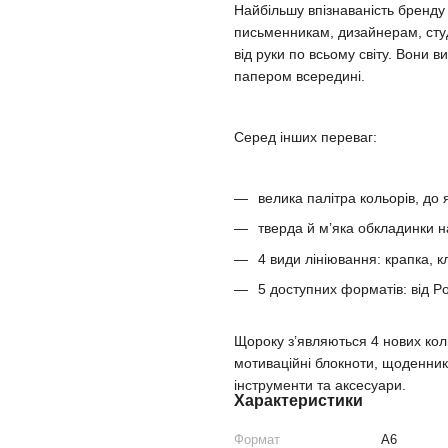
Найбільшу впізнаваність бренд
письменникам, дизайнерам, сту
від руки по всьому світу. Вони
папером всередині.
Серед інших переваг:
велика палітра кольорів, до 
тверда й м’яка обкладинки н
4 види лініювання: крапка, кл
5 доступних форматів: від Po
Щороку з’являються 4 нових кол
мотиваційні блокноти, щоденники
інструменти та аксесуари.
Характеристики
Формат
A6