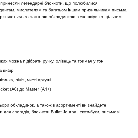
у принесли легендарні блокноти, що полюбилися
дентам, мислителям та багатьом іншим прихильникам письма
 вирізняються елегантною обкладинкою з екошкіри та щільним
яких можна підібрати ручку, олівець та тримач у тон
а вибір
ітинка, лінія, чисті аркуші
cket (A6) до Master (A4+)
ьори обкладинок, а також в асортименті ви знайдете
 для спогадів, блокноти Bullet Journal, скетчбуки, письмові