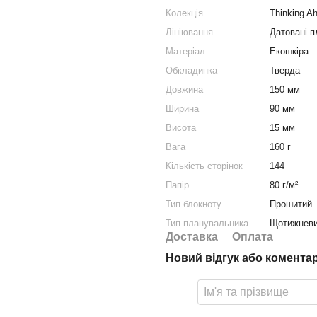
Колекція
Thinking A
Лініювання
Датовані 
Матеріал
Екошкіра
Обкладинка
Тверда
Довжина
150 мм
Ширина
90 мм
Висота
15 мм
Вага
160 г
Кількість сторінок
144
Папір
80 г/м²
Тип блокноту
Прошитий
Тип планувальника
Щотижнев
Доставка
Оплата
Новий відгук або комента