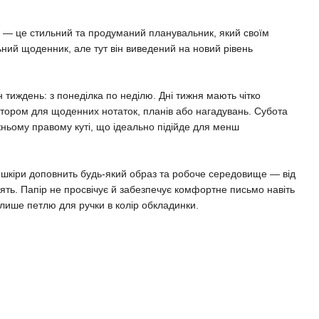
це стильний та продуманий планувальник, який своїм
ьний щоденник, але тут він виведений на новий рівень
 тиждень: з понеділка по неділю. Дні тижня мають чітко
остором для щоденних нотаток, планів або нагадувань. Субота
жньому правому куті, що ідеально підійде для менш
ошкіри доповнить будь-який образ та робоче середовище — від
нять. Папір не просвічує й забезпечує комфортне письмо навіть
лише петлю для ручки в колір обкладинки.