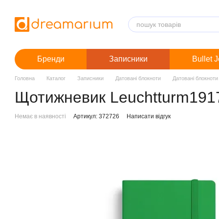
Перейти до основного контенту
Бренди
Записники
Bullet 
Головна
Каталог
Записники
Датовані блокноти
Датовані блокноти
Щотижневик Leuchtturm1917 
Немає в наявності
Артикул: 372726
Написати відгук