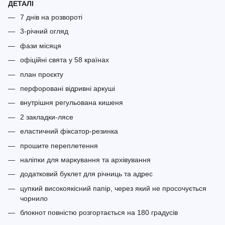
ДЕТАЛІ
7 днів на розвороті
3-річний огляд
фази місяця
офіційні свята у 58 країнах
план проєкту
перфоровані відривні аркуші
внутрішня регульована кишеня
2 закладки-лясе
еластичний фіксатор-резинка
прошите переплетення
наліпки для маркування та архівування
додатковий буклет для річниць та адрес
цупкий високоякісний папір, через який не просочується
чорнило
блокнот повністю розгортається на 180 градусів