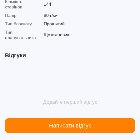
Кількість
144
сторінок
Папір
80 г/м²
Тип блокноту
Прошитий
Тип
Щотижневик
планувальника
Відгуки
Додайте перший відгук
Написати відгук