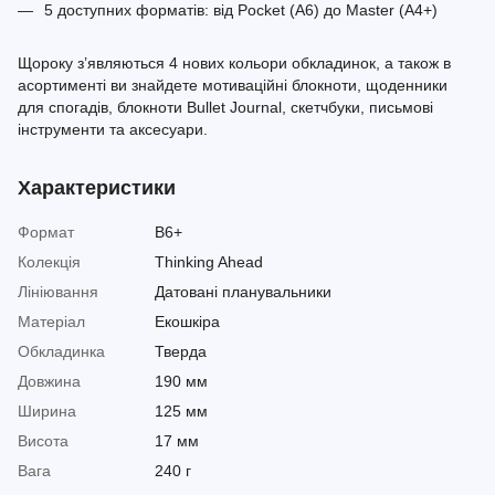
5 доступних форматів: від Pocket (A6) до Master (A4+)
Щороку з’являються 4 нових кольори обкладинок, а також в
асортименті ви знайдете мотиваційні блокноти, щоденники
для спогадів, блокноти Bullet Journal, скетчбуки, письмові
інструменти та аксесуари.
Характеристики
Формат
B6+
Колекція
Thinking Ahead
Лініювання
Датовані планувальники
Матеріал
Екошкіра
Обкладинка
Тверда
Довжина
190 мм
Ширина
125 мм
Висота
17 мм
Вага
240 г