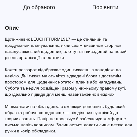
До обраного
Порівняти
Опис
Щотижневик LEUCHTTURM1917 — це стильний та
продуманий планувальник, який своїм дизайном сторінок
нагадує шкільний щоденник, але тут він виведений на новий
рівень організації та естетики.
Кожен розворот відображає один тиждень: з понеділка по
неділю. Дні тижня мають чітко відведені блоки з достатнім
простором для щоденних нотаток, планів або нагадувань.
Субота та неділя розміщені разом у нижньому правому куті,
що ідеально підійде для менш навантажених вихідних.
Мінімалістична обкладинка з екошкіри доповнить будь-який
образ та робоче середовище — від ділових зустрічей до
творчих занять. Папір не просвічує й забезпечує комфортне
письмо навіть чорнилом. Залишається додати лише петлю для
ручки в колір обкладинки.