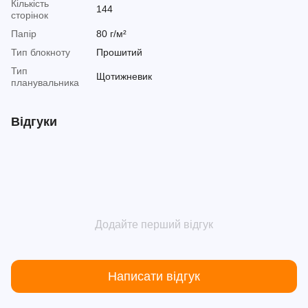
Кількість
144
сторінок
Папір
80 г/м²
Тип блокноту
Прошитий
Тип
Щотижневик
планувальника
Відгуки
Додайте перший відгук
Написати відгук