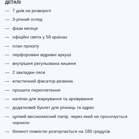
ДЕТАЛІ
7 днів на розвороті
3-річний огляд
фази місяця
офіційні свята у 58 країнах
план проєкту
перфоровані відривні аркуші
внутрішня регульована кишеня
2 закладки-лясе
еластичний фіксатор-резинка
прошите переплетення
наліпки для маркування та архівування
додатковий буклет для річниць та адрес
цупкий високоякісний папір, через який не просочується
чорнило
блокнот повністю розгортається на 180 градусів