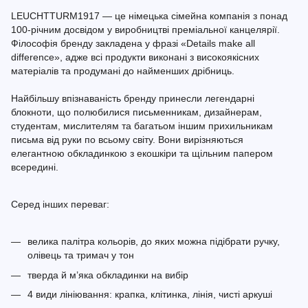
LEUCHTTURM1917 — це німецька сімейна компанія з понад
100-річним досвідом у виробництві преміальної канцелярії.
Філософія бренду закладена у фразі «Details make all
difference», адже всі продукти виконані з високоякісних
матеріалів та продумані до найменших дрібниць.
Найбільшу впізнаваність бренду принесли легендарні
блокноти, що полюбилися письменникам, дизайнерам,
студентам, мислителям та багатьом іншим прихильникам
письма від руки по всьому світу. Вони вирізняються
елегантною обкладинкою з екошкіри та щільним папером
всередині.
Серед інших переваг:
велика палітра кольорів, до яких можна підібрати ручку,
олівець та тримач у тон
тверда й м’яка обкладинки на вибір
4 види лініювання: крапка, клітинка, лінія, чисті аркуші