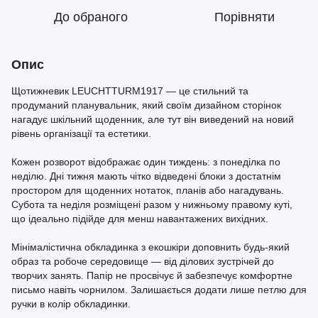
До обраного
Порівняти
Опис
Щотижневик LEUCHTTURM1917 — це стильний та
продуманий планувальник, який своїм дизайном сторінок
нагадує шкільний щоденник, але тут він виведений на новий
рівень організації та естетики.
Кожен розворот відображає один тиждень: з понеділка по
неділю. Дні тижня мають чітко відведені блоки з достатнім
простором для щоденних нотаток, планів або нагадувань.
Субота та неділя розміщені разом у нижньому правому куті,
що ідеально підійде для менш навантажених вихідних.
Мінімалістична обкладинка з екошкіри доповнить будь-який
образ та робоче середовище — від ділових зустрічей до
творчих занять. Папір не просвічує й забезпечує комфортне
письмо навіть чорнилом. Залишається додати лише петлю для
ручки в колір обкладинки.