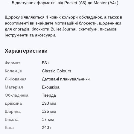
5 доступних форматів: від Pocket (A6) до Master (A4+)
Щороку з’являються 4 нових кольори обкладинок, а також в
асортименті ви знайдете мотиваційні блокноти, щоденники
для спогадів, блокноти Bullet Journal, скетчбуки, письмові
інструменти та аксесуари.
Характеристики
Формат
B6+
Колекція
Classic Colours
Лініювання
Датовані планувальники
Матеріал
Екошкіра
Обкладинка
Тверда
Довжина
190 мм
Ширина
125 мм
Висота
17 мм
Вага
240 г