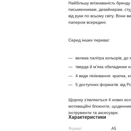
Найбільшу впізнаваність бренд
письменникам, дизайнерам, сту
від руки по всьому світу. Вони
папером всередині.
Серед інших переваг:
велика палітра кольорів, до 
тверда й м’яка обкладинки н
4 види лініювання: крапка, кл
5 доступних форматів: від Po
Щороку з’являються 4 нових кол
мотиваційні блокноти, щоденники
інструменти та аксесуари.
Характеристики
Формат
A5