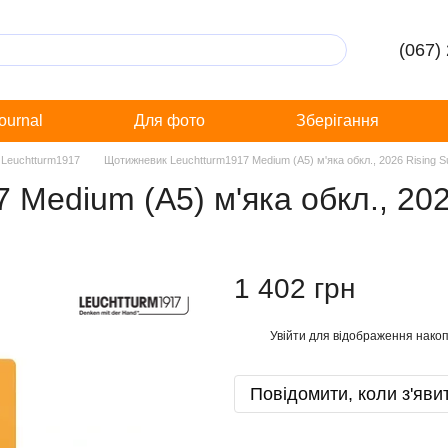
(067)
Journal
Для фото
Зберігання
 Leuchtturm1917
Щотижневик Leuchtturm1917 Medium (A5) м'яка обкл., 2026 Rising S
Medium (A5) м'яка обкл., 202
1 402 грн
Увійти
для відображення накоп
%
Повідомити, коли з'яви