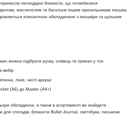
у принесли легендарні блокноти, що полюбилися
дентам, мислителям та багатьом іншим прихильникам письма
 вирізняються елегантною обкладинкою з екошкіри та щільним
яких можна підібрати ручку, олівець та тримач у тон
а вибір
ітинка, лінія, чисті аркуші
cket (A6) до Master (A4+)
ьори обкладинок, а також в асортименті ви знайдете
 для спогадів, блокноти Bullet Journal, скетчбуки, письмові