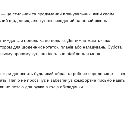
це стильний та продуманий планувальник, який своїм
ьний щоденник, але тут він виведений на новий рівень
 тиждень: з понеділка по неділю. Дні тижня мають чітко
остором для щоденних нотаток, планів або нагадувань. Субота
жньому правому куті, що ідеально підійде для менш
ошкіри доповнить будь-який образ та робоче середовище — від
нять. Папір не просвічує й забезпечує комфортне письмо навіть
лише петлю для ручки в колір обкладинки.