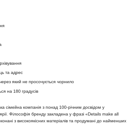
еня
а
рхівування
ць та адрес
 через який не просочується чорнило
ься на 180 градусів
сімейна компанія з понад 100-річним досвідом у
рії. Філософія бренду закладена у фразі «Details make all
виконані з високоякісних матеріалів та продумані до найменших