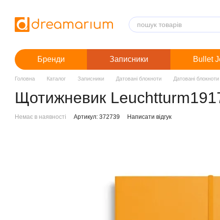
Перейти до основного контенту
Бренди
Записники
Bullet 
Головна
Каталог
Записники
Датовані блокноти
Датовані блокноти
Щотижневик Leuchtturm1917 
Немає в наявності
Артикул: 372739
Написати відгук