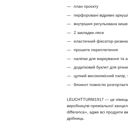
план проєкту
перфоровані відривні аркуші
внутрішня регульована киш
2 закладки-лясе
еластичний фіксатор-резинк
прошите переплетення
наліпки для маркування та а
додатковий буклет для річни
цупкий високоякісний папір,
блокнот повністю розгортаєт
LEUCHTTURM1917 — це німецька 
виробництві преміальної канцеля
difference», адже всі продукти 
дрібниць.