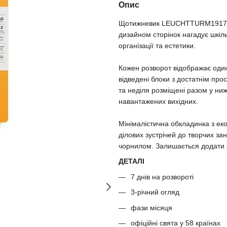
Опис
Щотижневик LEUCHTTURM1917 — 
дизайном сторінок нагадує шкіл
організації та естетики.
Кожен розворот відображає один
відведені блоки з достатнім пр
та неділя розміщені разом у ни
навантажених вихідних.
Мінімалістична обкладинка з ек
ділових зустрічей до творчих за
чорнилом. Залишається додати 
ДЕТАЛІ
7 днів на розвороті
3-річний огляд
фази місяця
офіційні свята у 58 країнах