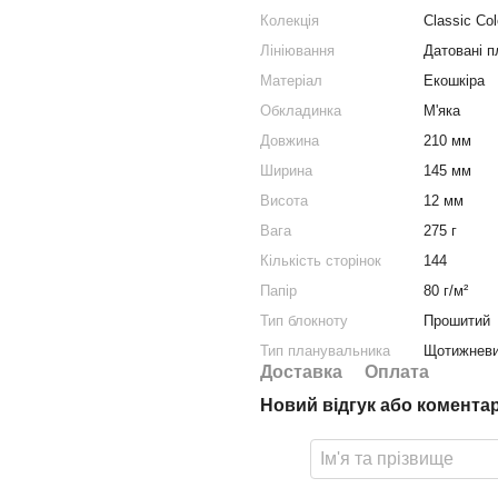
Колекція
Classic Col
Лініювання
Датовані 
Матеріал
Екошкіра
Обкладинка
М'яка
Довжина
210 мм
Ширина
145 мм
Висота
12 мм
Вага
275 г
Кількість сторінок
144
Папір
80 г/м²
Тип блокноту
Прошитий
Тип планувальника
Щотижнев
Доставка
Оплата
Новий відгук або комента