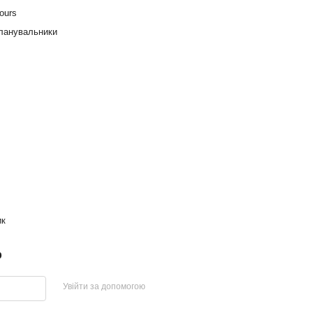
ours
планувальники
ик
р
Увійти за допомогою