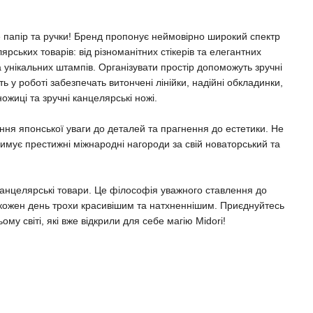
 папір та ручки! Бренд пропонує неймовірно широкий спектр
рських товарів: від різноманітних стікерів та елегантних
а унікальних штампів. Організувати простір допоможуть зручні
ть у роботі забезпечать витончені лінійки, надійні обкладинки,
ожиці та зручні канцелярські ножі.
ння японської уваги до деталей та прагнення до естетики. Не
имує престижні міжнародні нагороди за свій новаторський та
 канцелярські товари. Це філософія уважного ставлення до
 кожен день трохи красивішим та натхненнішим. Приєднуйтесь
ому світі, які вже відкрили для себе магію Midori!