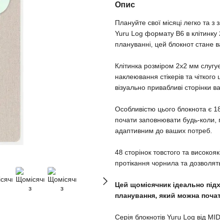
Опис
Плануйте свої місяці легко та 
Yuru Log формату B6 в клітинку 2
плануванні, цей блокнот стане в
Клітинка розміром 2х2 мм слугу
наклеювання стікерів та чітког
візуально привабливі сторінки 
Особливістю цього блокнота є 18
почати заповнювати будь-коли, 
адаптивним до ваших потреб.
48 сторінок товстого та високо
протікання чорнила та дозволять
Цей щомісячник ідеально підх
планування, який можна поча
Серія блокнотів Yuru Log від M