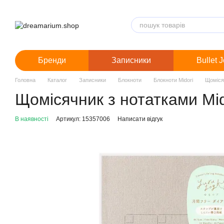
Перейти до основного контенту
Бренди
Записники
Bullet 
Головна
Каталог
Записники
Блокноти
Блокноти Midori
Щомісяч
Щомісячник з нотатками Mido
В наявності
Артикул: 15357006
Написати відгук