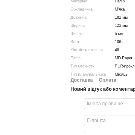
Матеріал
Папір
Обкладинка
М'яка
Довжина
182 мм
Ширина
123 мм
Висота
5 мм
Вага
106 г
Кількість сторінок
48
Папір
MD Paper
Тип блокноту
PUR-прокл
Тип планувальника
Місяць
Доставка
Оплата
Новий відгук або комента