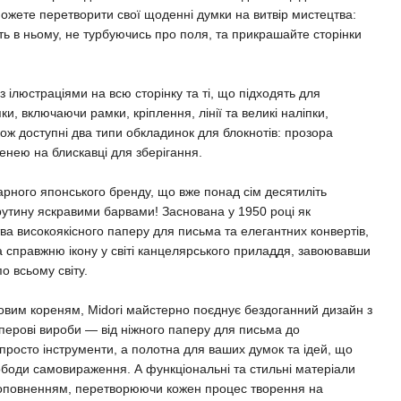
 можете перетворити свої щоденні думки на витвір мистецтва:
іть в ньому, не турбуючись про поля, та прикрашайте сторінки
з ілюстраціями на всю сторінку та ті, що підходять для
и, включаючи рамки, кріплення, лінії та великі наліпки,
ож доступні два типи обкладинок для блокнотів: прозора
енею на блискавці для зберігання.
арного японського бренду, що вже понад сім десятиліть
рутину яскравими барвами! Заснована у 1950 році як
ва високоякісного паперу для письма та елегантних конвертів,
а справжню ікону у світі канцелярського приладдя, завоювавши
о всьому світу.
ровим кореням, Midori майстерно поєднує бездоганний дизайн з
перові вироби — від ніжного паперу для письма до
 просто інструменти, а полотна для ваших думок та ідей, що
ободи самовираження. А функціональні та стильні матеріали
оповненням, перетворюючи кожен процес творення на