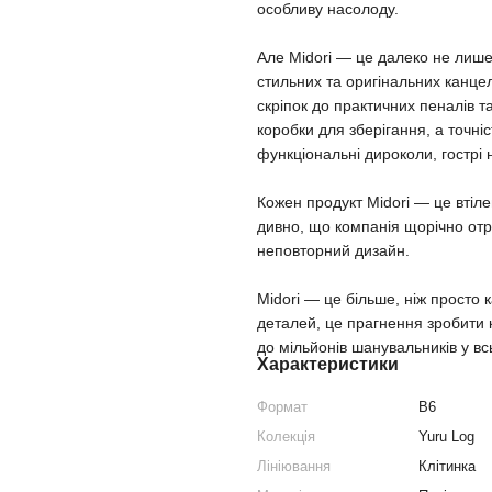
особливу насолоду.
Але Midori — це далеко не лише
стильних та оригінальних канцеля
скріпок до практичних пеналів т
коробки для зберігання, а точніс
функціональні дироколи, гострі н
Кожен продукт Midori — це втіле
дивно, що компанія щорічно отр
неповторний дизайн.
Midori — це більше, ніж просто
деталей, це прагнення зробити
до мільйонів шанувальників у всь
Характеристики
Формат
B6
Колекція
Yuru Log
Лініювання
Клітинка