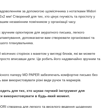
з задоволенням за допомогою щомісячника з нотатками Midori
х2 мм! Створений для тих, хто цінує гнучкість та простоту у
ашим незамінним помічником у організації часу.
є зручним орієнтиром для акуратного письма, легкого
о штампування, допомагаючи вам створювати організовані та
вашого планувальника.
 місячних сторінок з макетом у вигляді блоків, які ви можете
просто вписавши дати. Це робить його надзвичайно зручним та
якісного паперу MD PAPER забезпечать комфортне письмо без
 вам використовувати різні види ручок та маркерів.
одить для тих, хто шукає гнучкий інструмент для
ти використовувати в будь-який момент.
IDORI створена для легкого та веселого ведення щоденних