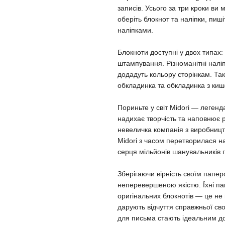
записів. Усього за три кроки ви
оберіть блокнот та наліпки, пиш
наліпками.
Блокноти доступні у двох типах: 
штампування. Різноманітні наліпк
додадуть кольору сторінкам. Так
обкладинка та обкладинка з киш
Пориньте у світ Midori — легенд
надихає творчість та наповнює 
невеличка компанія з виробницт
Midori з часом перетворилася н
серця мільйонів шанувальників п
Зберігаючи вірність своїм папе
неперевершеною якістю. Їхні па
оригінальних блокнотів — це не
дарують відчуття справжньої св
для письма стають ідеальним д