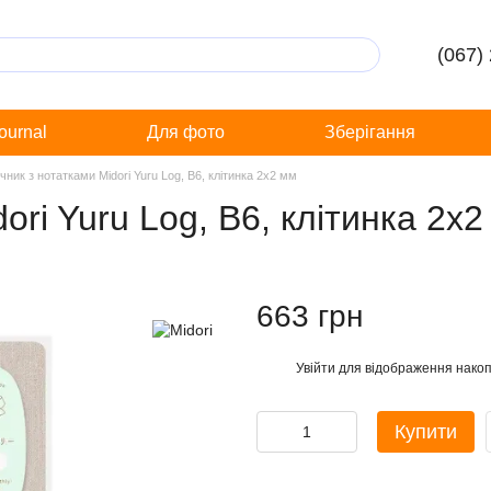
(067)
Journal
Для фото
Зберігання
ник з нотатками Midori Yuru Log, B6, клітинка 2х2 мм
ri Yuru Log, B6, клітинка 2х2
663 грн
Увійти
для відображення накоп
%
Купити