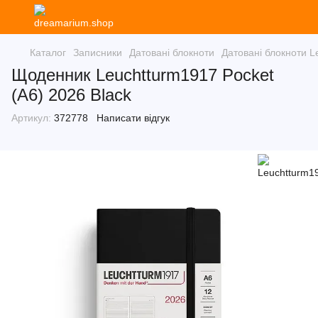
Каталог
Записники
Датовані блокноти
Датовані блокноти L
Щоденник Leuchtturm1917 Pocket
(A6) 2026 Black
Артикул:
372778
Написати відгук