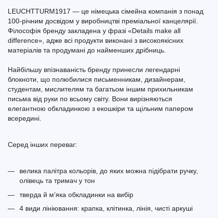
LEUCHTTURM1917 — це німецька сімейна компанія з понад
100-річним досвідом у виробництві преміальної канцелярії.
Філософія бренду закладена у фразі «Details make all
difference», адже всі продукти виконані з високоякісних
матеріалів та продумані до найменших дрібниць.
Найбільшу впізнаваність бренду принесли легендарні
блокноти, що полюбилися письменникам, дизайнерам,
студентам, мислителям та багатьом іншим прихильникам
письма від руки по всьому світу. Вони вирізняються
елегантною обкладинкою з екошкіри та щільним папером
всередині.
Серед інших переваг:
велика палітра кольорів, до яких можна підібрати ручку,
олівець та тримач у тон
тверда й м’яка обкладинки на вибір
4 види лініювання: крапка, клітинка, лінія, чисті аркуші