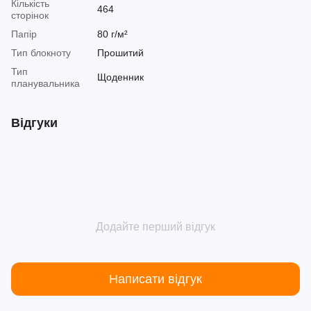
Кількість
464
сторінок
Папір
80 г/м²
Тип блокноту
Прошитий
Тип
Щоденник
планувальника
Відгуки
Додайте перший відгук
Написати відгук