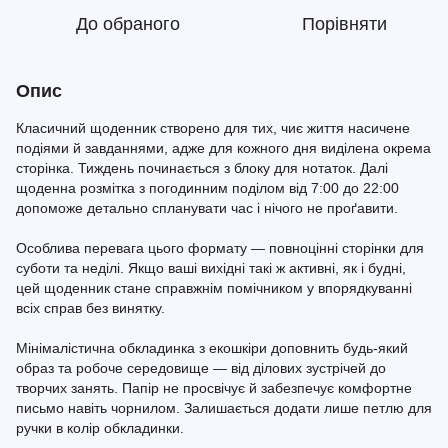
До обраного
Порівняти
Опис
Класичний щоденник створено для тих, чиє життя насичене
подіями й завданнями, адже для кожного дня виділена окрема
сторінка. Тиждень починається з блоку для нотаток. Далі
щоденна розмітка з погодинним поділом від 7:00 до 22:00
допоможе детально спланувати час і нічого не проґавити.
Особлива перевага цього формату — повноцінні сторінки для
суботи та неділі. Якщо ваші вихідні такі ж активні, як і будні,
цей щоденник стане справжнім помічником у впорядкуванні
всіх справ без винятку.
Мінімалістична обкладинка з екошкіри доповнить будь-який
образ та робоче середовище — від ділових зустрічей до
творчих занять. Папір не просвічує й забезпечує комфортне
письмо навіть чорнилом. Залишається додати лише петлю для
ручки в колір обкладинки.