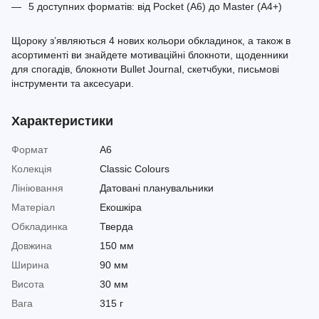
5 доступних форматів: від Pocket (A6) до Master (A4+)
Щороку з’являються 4 нових кольори обкладинок, а також в
асортименті ви знайдете мотиваційні блокноти, щоденники
для спогадів, блокноти Bullet Journal, скетчбуки, письмові
інструменти та аксесуари.
Характеристики
Формат
A6
Колекція
Classic Colours
Лініювання
Датовані планувальники
Матеріал
Екошкіра
Обкладинка
Тверда
Довжина
150 мм
Ширина
90 мм
Висота
30 мм
Вага
315 г