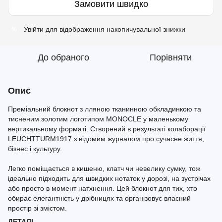
Замовити швидко
Увійти
для відображення накопичувальної знижки
%
До обраного
Порівняти
Опис
Преміальний блокнот з лляною тканинною обкладинкою та
тисненим золотим логотипом MONOCLE у маленькому
вертикальному форматі. Створений в результаті колаборації
LEUCHTTURM1917 з відомим журналом про сучасне життя,
бізнес і культуру.
Легко поміщається в кишеню, клатч чи невелику сумку, тож
ідеально підходить для швидких нотаток у дорозі, на зустрічах
або просто в момент натхнення. Цей блокнот для тих, хто
обирає елегантність у дрібницях та організовує власний
простір зі змістом.
ДЕТАЛІ