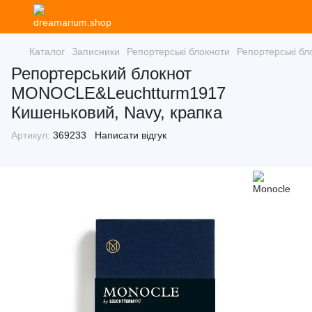
Каталог
Записники
Репортерські блокноти
Репортерські бл
Репортерський блокнот
MONOCLE&Leuchtturm1917
Кишеньковий, Navy, крапка
Артикул:
369233
Написати відгук