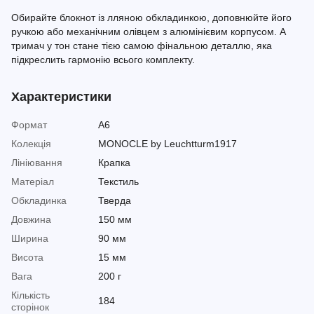
Обирайте блокнот із лляною обкладинкою, доповнюйте його
ручкою або механічним олівцем з алюмінієвим корпусом. А
тримач у тон стане тією самою фінальною деталлю, яка
підкреслить гармонію всього комплекту.
Характеристики
Формат
A6
Колекція
MONOCLE by Leuchtturm1917
Лініювання
Крапка
Матеріал
Текстиль
Обкладинка
Тверда
Довжина
150 мм
Ширина
90 мм
Висота
15 мм
Вага
200 г
Кількість
184
сторінок