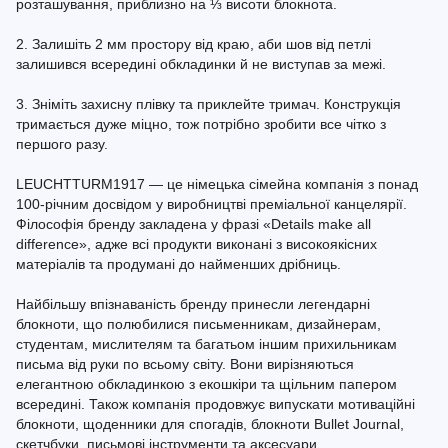
розташування, приблизно на ⅓ висоти блокнота.
2. Залишіть 2 мм простору від краю, аби шов від петлі
залишився всередині обкладинки й не виступав за межі.
3. Зніміть захисну плівку та приклейте тримач. Конструкція
тримається дуже міцно, тож потрібно зробити все чітко з
першого разу.
LEUCHTTURM1917 — це німецька сімейна компанія з понад
100-річним досвідом у виробництві преміальної канцелярії.
Філософія бренду закладена у фразі «Details make all
difference», адже всі продукти виконані з високоякісних
матеріалів та продумані до найменших дрібниць.
Найбільшу впізнаваність бренду принесли легендарні
блокноти, що полюбилися письменникам, дизайнерам,
студентам, мислителям та багатьом іншим прихильникам
письма від руки по всьому світу. Вони вирізняються
елегантною обкладинкою з екошкіри та щільним папером
всередині. Також компанія продовжує випускати мотиваційні
блокноти, щоденники для спогадів, блокноти Bullet Journal,
скетчбуки, письмові інструменти та аксесуари.