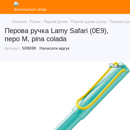
Каталог
Ручки
Перові ручки
Перові ручки Lamy
Перова руч
Перова ручка Lamy Safari (0E9),
перо M, pina colada
Артикул:
508698
Написати відгук