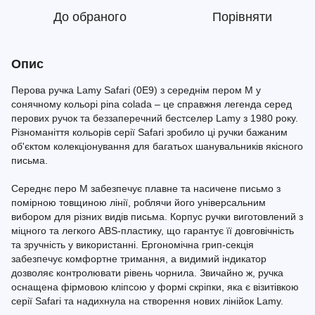
До обраного
Порівняти
Опис
Перова ручка Lamy Safari (0E9) з середнім пером M у
сонячному кольорі pina colada – це справжня легенда серед
перових ручок та беззаперечний бестселер Lamy з 1980 року.
Різноманіття кольорів серії Safari зробило ці ручки бажаним
об'єктом колекціонування для багатьох шанувальників якісного
письма.
Середнє перо M забезпечує плавне та насичене письмо з
помірною товщиною лінії, роблячи його універсальним
вибором для різних видів письма. Корпус ручки виготовлений з
міцного та легкого ABS-пластику, що гарантує її довговічність
та зручність у використанні. Ергономічна грип-секція
забезпечує комфортне тримання, а видимий індикатор
дозволяє контролювати рівень чорнила. Звичайно ж, ручка
оснащена фірмовою кліпсою у формі скріпки, яка є візитівкою
серії Safari та надихнула на створення нових лінійок Lamy.