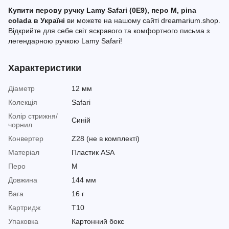
Купити перову ручку Lamy Safari (0E9), перо M, pina
colada в Україні
ви можете на нашому сайті dreamarium.shop.
Відкрийте для себе світ яскравого та комфортного письма з
легендарною ручкою Lamy Safari!
Характеристики
Діаметр
12 мм
Колекція
Safari
Колір стрижня/
Синій
чорнил
Конвертер
Z28 (не в комплекті)
Матеріал
Пластик ASA
Перо
M
Довжина
144 мм
Вага
16 г
Картридж
T10
Упаковка
Картонний бокс