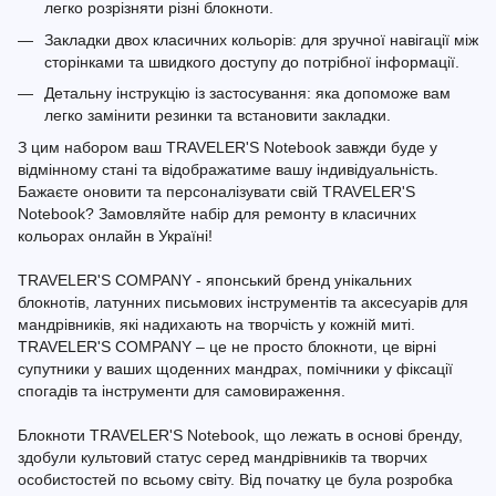
легко розрізняти різні блокноти.
Закладки двох класичних кольорів: для зручної навігації між
сторінками та швидкого доступу до потрібної інформації.
Детальну інструкцію із застосування: яка допоможе вам
легко замінити резинки та встановити закладки.
З цим набором ваш TRAVELER'S Notebook завжди буде у
відмінному стані та відображатиме вашу індивідуальність.
Бажаєте оновити та персоналізувати свій TRAVELER'S
Notebook? Замовляйте набір для ремонту в класичних
кольорах онлайн в Україні!
TRAVELER'S COMPANY - японський бренд унікальних
блокнотів, латунних письмових інструментів та аксесуарів для
мандрівників, які надихають на творчість у кожній миті.
TRAVELER'S COMPANY – це не просто блокноти, це вірні
супутники у ваших щоденних мандрах, помічники у фіксації
спогадів та інструменти для самовираження.
Блокноти TRAVELER'S Notebook, що лежать в основі бренду,
здобули культовий статус серед мандрівників та творчих
особистостей по всьому світу. Від початку це була розробка