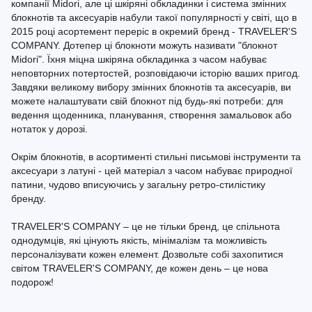
компанії Midori, але ці шкіряні обкладинки і система змінних
блокнотів та аксесуарів набули такої популярності у світі, що в
2015 році асортемент переріс в окремий бренд - TRAVELER'S
COMPANY. Дотепер ці блокноти можуть називати "блокнот
Midori". Їхня міцна шкіряна обкладинка з часом набуває
неповторних потертостей, розповідаючи історію ваших пригод.
Завдяки великому вибору змінних блокнотів та аксесуарів, ви
можете налаштувати свій блокнот під будь-які потреби: для
ведення щоденника, планування, створення замальовок або
нотаток у дорозі.
Окрім блокнотів, в асортименті стильні письмові інструменти та
аксесуари з латуні - цей матеріал з часом набуває природної
патини, чудово вписуючись у загальну ретро-стилістику
бренду.
TRAVELER'S COMPANY – це не тільки бренд, це спільнота
однодумців, які цінують якість, мінімалізм та можливість
персоналізувати кожен елемент. Дозвольте собі захопитися
світом TRAVELER'S COMPANY, де кожен день – це нова
подорож!