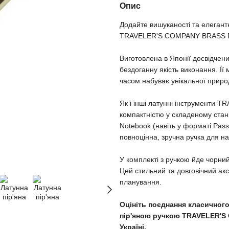
Опис
Додайте вишуканості та елегант
TRAVELER'S COMPANY BRASS Fo
Виготовлена в Японії досвідчен
бездоганну якість виконання. Її
часом набуває унікальної приро
Як і інші латунні інструменти T
компактністю у складеному стан
Notebook (навіть у форматі Pass
повноцінна, зручна ручка для 
У комплекті з ручкою йде чорни
Цей стильний та довговічний а
планування.
Оцініть поєднання класичного
пір'яною ручкою TRAVELER'S
Україні.