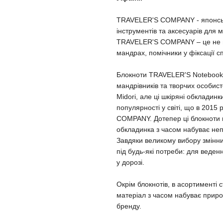
TRAVELER'S COMPANY - японськи
інструментів та аксесуарів для м
TRAVELER'S COMPANY – це не пр
мандрах, помічники у фіксації с
Блокноти TRAVELER'S Notebook, 
мандрівників та творчих особист
Midori, але ці шкіряні обкладинк
популярності у світі, що в 201
COMPANY. Дотепер ці блокноти м
обкладинка з часом набуває неп
Завдяки великому вибору змінних
під будь-які потреби: для веде
у дорозі.
Окрім блокнотів, в асортименті с
матеріал з часом набуває приро
бренду.