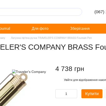
(067)
Journal
Для фото
Зберігання
mpany
Латунна пір'яна ручка TRAVELER'S COMPANY BRASS Fountain Pen
AVELER'S COMPANY BRASS Fou
4 738 грн
Увійти
для відображення накоп
%
Купити