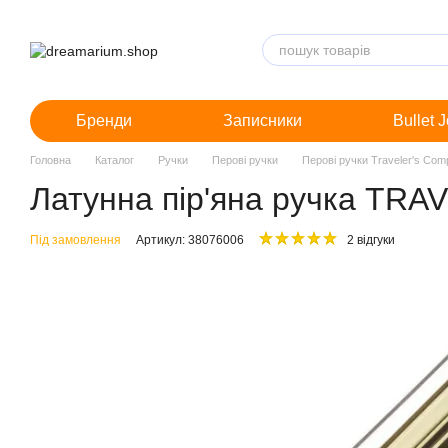
Перейти до основного контенту
Бренди
Записники
Bullet 
Головна
Каталог
Ручки
Перові ручки
Перові ручки Traveler's Co
Латунна пір'яна ручка TR
Під замовлення
Артикул: 38076006
2 відгуки