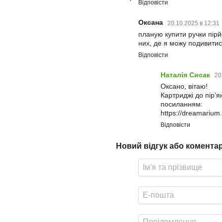
Відповісти
Оксана
20.10.2025 в 12:31
планую купити ручки пірй
них, де я можу подивити
Відповісти
Наталія Сисак
20
Оксано, вітаю!
Картриджі до пір
посиланням:
https://dreamarium.
Відповісти
Новий відгук або комента