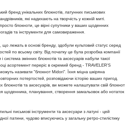
й бренд унікальних блокнотів, латунних письмових
андрівників, які надихають на творчість у кожній миті.
осто блокноти, це вірні супутники у ваших щоденних
погадів та інструменти для самовираження.
що лежать в основі бренду, здобули культовий статус серед
остей по всьому світу. Від початку це була розробка компанії
и і система змінних блокнотів та аксесуарів набули такої
5 році асортемент переріс в окремий бренд - TRAVELER'S
ожуть називати "блокнот Midori". Їхня міцна шкіряна
овторних потертостей, розповідаючи історію ваших пригод.
 блокнотів та аксесуарів, ви можете налаштувати свій блокнот
ння щоденника, планування, створення замальовок або нотаток
тильні письмові інструменти та аксесуари з латуні - цей
дної патини, чудово вписуючись у загальну ретро-стилістику