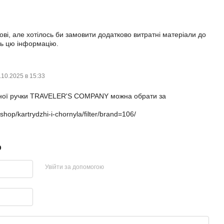
ові, але хотілось би замовити додатково витратні матеріали до
сь цю інформацію.
.10.2025 в 15:33
’яної ручки TRAVELER'S COMPANY можна обрати за
shop/kartrydzhi-i-chornyla/filter/brand=106/
р
Увійти за допомогою