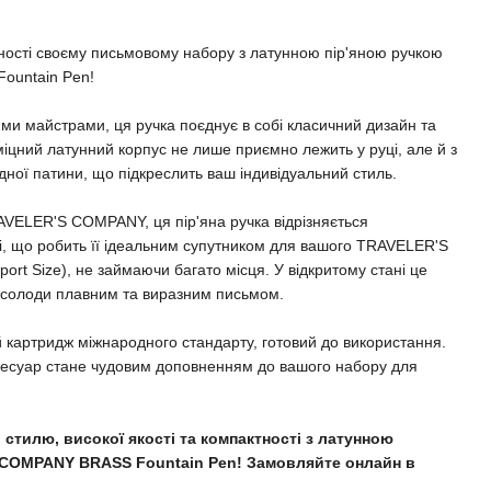
ності своєму письмовому набору з латунною пір'яною ручкою
untain Pen!
ими майстрами, ця ручка поєднує в собі класичний дизайн та
 міцний латунний корпус не лише приємно лежить у руці, але й з
дної патини, що підкреслить ваш індивідуальний стиль.
RAVELER'S COMPANY, ця пір'яна ручка відрізняється
і, що робить її ідеальним супутником для вашого TRAVELER'S
port Size), не займаючи багато місця. У відкритому стані це
насолоди плавним та виразним письмом.
й картридж міжнародного стандарту, готовий до використання.
ксесуар стане чудовим доповненням до вашого набору для
 стилю, високої якості та компактності з латунною
 COMPANY BRASS Fountain Pen! Замовляйте онлайн в