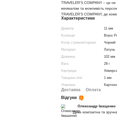
TRAVELER'S COMPANY – це не тіл
мінімалізм та можливість персон
TRAVELER'S COMPANY, де кожен
Характеристики
Діаметр
11 мм
Колекція
Brass P
Колір стрижня/чорнил
Чорний
Матеріал
Латунь
Довжина
102 мм
Вага
28 г
Картридж
Універс
Товщина лінії
1 мм
Упаковка
Картонн
Доставка
Оплата
Відгуки
2
Олександр Іващенко
Дуже компактна та зручна