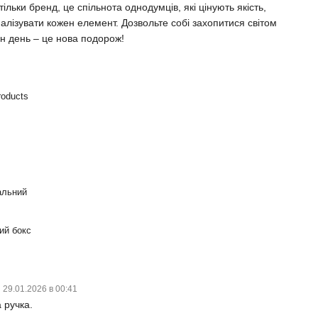
ьки бренд, це спільнота однодумців, які цінують якість,
алізувати кожен елемент. Дозвольте собі захопитися світом
 день – це нова подорож!
roducts
альний
ий бокс
29.01.2026 в 00:41
 ручка.