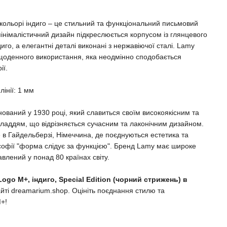
кольорі індиго – це стильний та функціональний письмовий
ї мінімалістичний дизайн підкреслюється корпусом із глянцевого
иго, а елегантні деталі виконані з нержавіючої сталі. Lamy
 щоденного використання, яка неодмінно сподобається
ії.
інії: 1 мм
ований у 1930 році, який славиться своїм високоякісним та
аддям, що відрізняється сучасним та лаконічним дизайном.
в Гайдельберзі, Німеччина, де поєднуються естетика та
ософії "форма слідує за функцією". Бренд Lamy має широке
влений у понад 80 країнах світу.
ogo M+, індиго, Special Edition (чорний стрижень) в
ті dreamarium.shop. Оцініть поєднання стилю та
+!