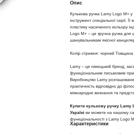
Опис
Кулькова ручка Lamy Logo M+ у 
інструмент спеціальної серії. Ї
пластику насиченого кольору інд
Logo M+ – це зручна ручка для
шанувальникам якісної канцеляр
Колір стрижня: чорний Товщина л
Lamy – це німецький бренд, засн
функціональним письмовим прил
Виробництво Lamy розташоване 
практичність відповідно до філ
міжнародне визнання та предста
Купити кулькову ручку Lamy L
Україні
ви можете на нашому сай
функціональності з Lamy Logo M
Характеристики