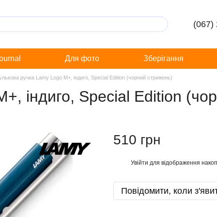
(067)
Journal
Для фото
Зберігання
улькова ручка Lamy Logo M+, індиго, Special Edition (чорний стрижень)
, індиго, Special Edition (чо
510 грн
Увійти
для відображення накоп
%
Повідомити, коли з'яви