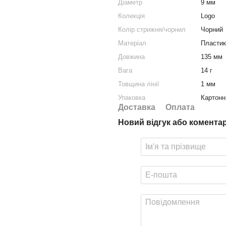
Діаметр
9 мм
Колекція
Logo
Колір стрижня/чорнил
Чорний
Матеріал
Пластик
Довжина
135 мм
Вага
14 г
Товщина лінії
1 мм
Упаковка
Картонн
Доставка
Оплата
Новий відгук або комента