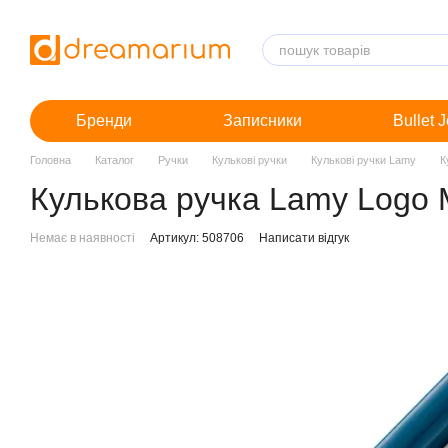
Перейти до основного контенту
Бренди
Записники
Bullet 
Головна
Каталог
Ручки
Кулькові ручки
Кулькові ручки Lamy
К
Кулькова ручка Lamy Logo M+
Немає в наявності
Артикул: 508706
Написати відгук