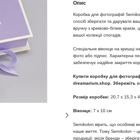
Опис
Коробка для фотографій Semikolo
спосіб зберігати та дарувати ва
вручну з кремово-білим краєм,
вашої колекції спогадів.
Спеціальне віконце на кришці н
фото або підпис. Характерна пе
забезпечує надійне закриття кор
Купити коробку для фотографій
dreamarium.shop. Збережіть с
Розмір коробки:
20,7 х 15,3 х 
Віконце:
7 х 10 см
Semikolon вірить, що особливі мо
наше життя. Тому Semikolon – це
продукції; місія бренду – зберіг