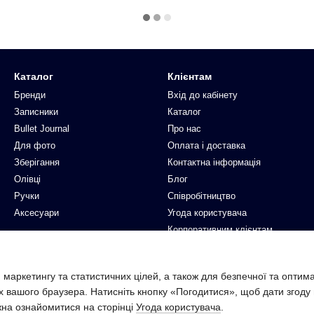
Каталог
Клієнтам
Бренди
Вхід до кабінету
Записники
Каталог
Bullet Journal
Про нас
Для фото
Оплата і доставка
Зберігання
Контактна інформація
Олівці
Блог
Ручки
Співробітництво
Аксесуари
Угода користувача
Корпоративним клієнтам
Ми в соцмережах
 маркетингу та статистичних цілей, а також для безпечної та оптим
х вашого браузера. Натисніть кнопку «Погодитися», щоб дати згоду
жна ознайомитися на сторінці
Угода користувача
.