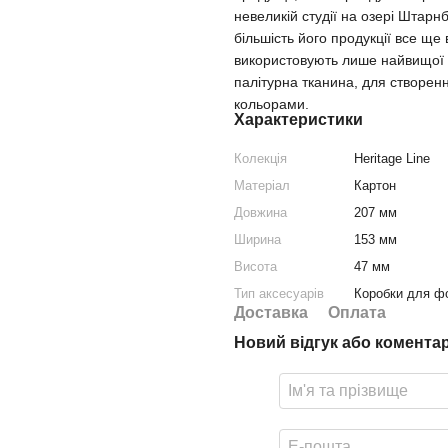
невеликій студії на озері Штарн
більшість його продукції все ще
використовують лише найвищої як
палітурна тканина, для створен
кольорами.
Характеристики
Колекція
Heritage Line
Матеріал
Картон
Довжина
207 мм
Ширина
153 мм
Висота
47 мм
Тип аксесуарів
Коробки для ф
Доставка
Оплата
Новий відгук або комента