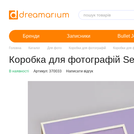
Перейти до основного контенту
Бренди
Записники
Bullet 
Головна
Каталог
Для фото
Коробки для фотографій
Коробки для 
Коробка для фотографій Semi
В наявності
Артикул: 370033
Написати відгук