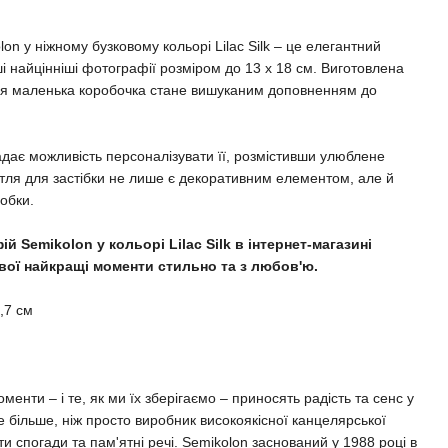
n у ніжному бузковому кольорі Lilac Silk – це елегантний
ші найцінніші фотографії розміром до 13 x 18 см. Виготовлена
 ця маленька коробочка стане вишуканим доповненням до
адає можливість персоналізувати її, розмістивши улюблене
тля для застібки не лише є декоративним елементом, але й
обки.
 Semikolon у кольорі Lilac Silk в інтернет-магазині
вої найкращі моменти стильно та з любов'ю.
4,7 см
менти – і те, як ми їх зберігаємо – приносять радість та сенс у
 більше, ніж просто виробник високоякісної канцелярської
ати спогади та пам'ятні речі. Semikolon заснований у 1988 році в