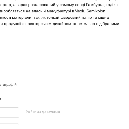
бергер, а зараз розташований у самому серці Гамбурга, тоді як
 виробляється на власній мануфактурі в Чехії. Semikolon
ості матеріали, такі як тонкий шведський папір та міцна
ня продукції з новаторським дизайном та ретельно підібраними
отографій
р
Увійти за допомогою