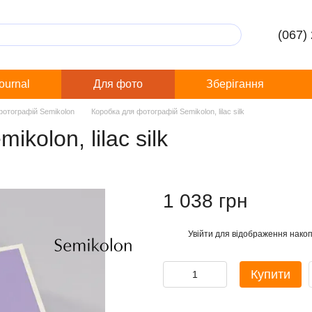
(067)
Journal
Для фото
Зберігання
фотографій Semikolon
Коробка для фотографій Semikolon, lilac silk
kolon, lilac silk
1 038 грн
Увійти
для відображення накоп
%
Купити