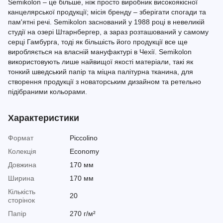
Semikolon – це більше, ніж просто виробник високоякісної
канцелярської продукції; місія бренду – зберігати спогади та
пам'ятні речі. Semikolon заснований у 1988 році в невеликій
студії на озері Штарнбергер, а зараз розташований у самому
серці Гамбурга, тоді як більшість його продукції все ще
виробляється на власній мануфактурі в Чехії. Semikolon
використовують лише найвищої якості матеріали, такі як
тонкий шведський папір та міцна палітурна тканина, для
створення продукції з новаторським дизайном та ретельно
підібраними кольорами.
Характеристики
Формат
Piccolino
Колекція
Economy
Довжина
170 мм
Ширина
170 мм
Кількість
20
сторінок
Папір
270 г/м²