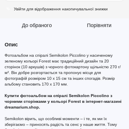
Увійти
для відображення накопичувальної знижки
%
До обраного
Порівняти
Опис
Фотоальбом на спіралі Semikolon Piccolino у насиченому
зеленому кольорі Forest має традиційний дизайн та 20
сторінок (10 аркушів) з чорного фотокартону щільністю 270 г/
м². Він добре розгортається та пропонує місце для
фотографій розміром 10 x 15 см та інших спогадів. Розмір
альбому становить 170 x 170 мм.
Купити фотоальбом на спіралі Semikolon Piccolino з
чорними сторінками у кольорі Forest в інтернет-магазині
dreamarium.shop.
Semikolon вірить, що особливі моменти – і те, як ми їх
зберігаємо – приносять радість та сенс у наше життя. Тому