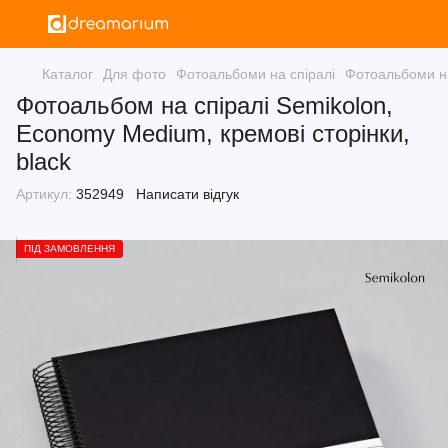
Каталог
Для фото
Фотоальбоми на спіралі
Фотоальбоми на
Фотоальбом на спіралі Semikolon,
Economy Medium, кремові сторінки,
black
Артикул:
352949
Написати відгук
ПІД ЗАМОВЛЕННЯ