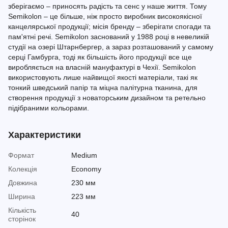
зберігаємо – приносять радість та сенс у наше життя. Тому
Semikolon – це більше, ніж просто виробник високоякісної
канцелярської продукції; місія бренду – зберігати спогади та
пам'ятні речі. Semikolon заснований у 1988 році в невеликій
студії на озері Штарнбергер, а зараз розташований у самому
серці Гамбурга, тоді як більшість його продукції все ще
виробляється на власній мануфактурі в Чехії. Semikolon
використовують лише найвищої якості матеріали, такі як
тонкий шведський папір та міцна палітурна тканина, для
створення продукції з новаторським дизайном та ретельно
підібраними кольорами.
Характеристики
Формат
Medium
Колекція
Economy
Довжина
230 мм
Ширина
223 мм
Кількість
40
сторінок