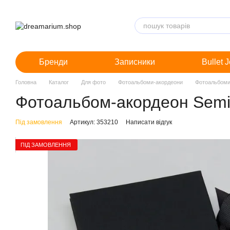
Перейти до основного контенту
Бренди
Записники
Bullet 
Головна
Каталог
Для фото
Фотоальбоми-акордеони
Фотоальбоми
Фотоальбом-акордеон Semiko
Під замовлення
Артикул: 353210
Написати відгук
ПІД ЗАМОВЛЕННЯ