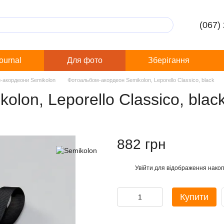
(067)
Journal
Для фото
Зберігання
-акордеони Semikolon
Фотоальбом-акордеон Semikolon, Leporello Classico, black
lon, Leporello Classico, blac
882 грн
Увійти
для відображення накоп
%
Купити