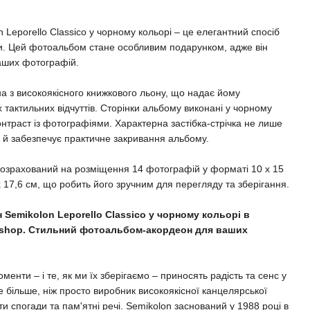
Leporello Classico у чорному кольорі – це елегантний спосіб
ди. Цей фотоальбом стане особливим подарунком, адже він
аших фотографій.
 з високоякісного книжкового льону, що надає йому
тактильних відчуттів. Сторінки альбому виконані у чорному
онтраст із фотографіями. Характерна застібка-стрічка не лише
 й забезпечує практичне закривання альбому.
розрахований на розміщення 14 фотографій у форматі 10 x 15
x 17,6 см, що робить його зручним для перегляду та зберігання.
Semikolon Leporello Classico у чорному кольорі в
m.shop. Стильний фотоальбом-акордеон для ваших
менти – і те, як ми їх зберігаємо – приносять радість та сенс у
 більше, ніж просто виробник високоякісної канцелярської
ати спогади та пам'ятні речі. Semikolon заснований у 1988 році в