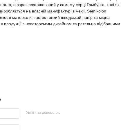
бергер, а зараз розташований у самому серці Гамбурга, тоді як
 виробляється на власній мануфактурі в Чехії. Semikolon
ості матеріали, такі як тонкий шведський папір та міцна
ня продукції з новаторським дизайном та ретельно підібраними
р
Увійти за допомогою