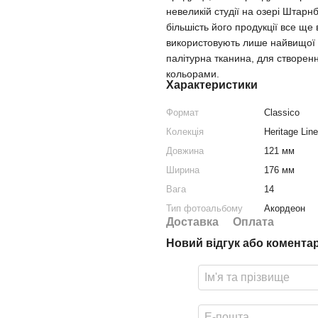
невеликій студії на озері Штарн
більшість його продукції все ще
використовують лише найвищої як
палітурна тканина, для створен
кольорами.
Характеристики
Формат
Classico
Колекція
Heritage Line
Довжина
121 мм
Ширина
176 мм
Вага
14
Тип фотоальбому
Акордеон
Доставка
Оплата
Новий відгук або комента