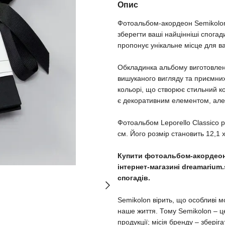
Опис
Фотоальбом-акордеон Semikolon 
зберегти ваші найцінніші спога
пропонує унікальне місце для в
Обкладинка альбому виготовлена
вишуканого вигляду та приємних 
кольорі, що створює стильний к
є декоративним елементом, але
Фотоальбом Leporello Classico 
см. Його розмір становить 12,1 
Купити фотоальбом-акордеон 
інтернет-магазині dreamariu
спогадів.
Semikolon вірить, що особливі мо
наше життя. Тому Semikolon – це
продукції; місія бренду – зберіг