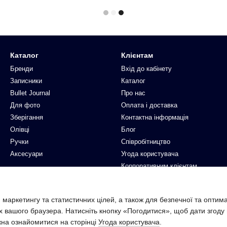
Каталог
Клієнтам
Бренди
Вхід до кабінету
Записники
Каталог
Bullet Journal
Про нас
Для фото
Оплата і доставка
Зберігання
Контактна інформація
Олівці
Блог
Ручки
Співробітництво
Аксесуари
Угода користувача
Корпоративним клієнтам
Ми в соцмережах
 маркетингу та статистичних цілей, а також для безпечної та оптим
х вашого браузера. Натисніть кнопку «Погодитися», щоб дати згоду
жна ознайомитися на сторінці
Угода користувача
.