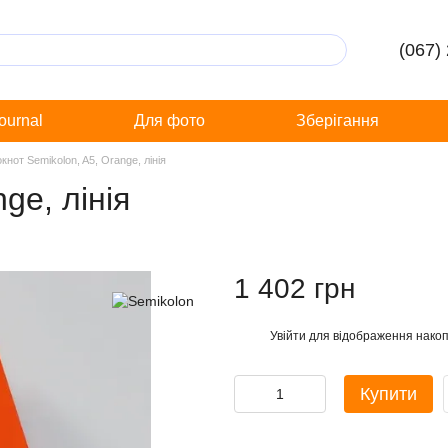
(067)
Journal
Для фото
Зберігання
кнот Semikolon, A5, Orange, лінія
ge, лінія
1 402 грн
Увійти
для відображення накоп
%
Купити