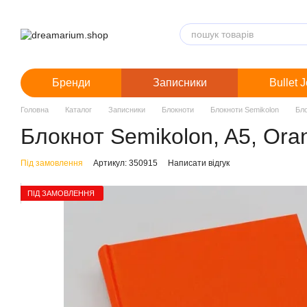
Перейти до основного контенту
Бренди
Записники
Bullet 
Головна
Каталог
Записники
Блокноти
Блокноти Semikolon
Бло
Блокнот Semikolon, A5, Oran
Під замовлення
Артикул: 350915
Написати відгук
ПІД ЗАМОВЛЕННЯ