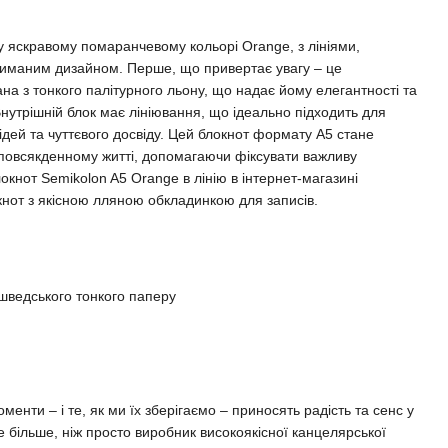
 яскравому помаранчевому кольорі Orange, з лініями,
стриманим дизайном. Перше, що привертає увагу – це
на з тонкого палітурного льону, що надає йому елегантності та
Внутрішній блок має лініювання, що ідеально підходить для
ідей та чуттєвого досвіду. Цей блокнот формату A5 стане
повсякденному житті, допомагаючи фіксувати важливу
окнот Semikolon A5 Orange в лінію в інтернет-магазині
нот з якісною лляною обкладинкою для записів.
 шведського тонкого паперу
менти – і те, як ми їх зберігаємо – приносять радість та сенс у
 більше, ніж просто виробник високоякісної канцелярської