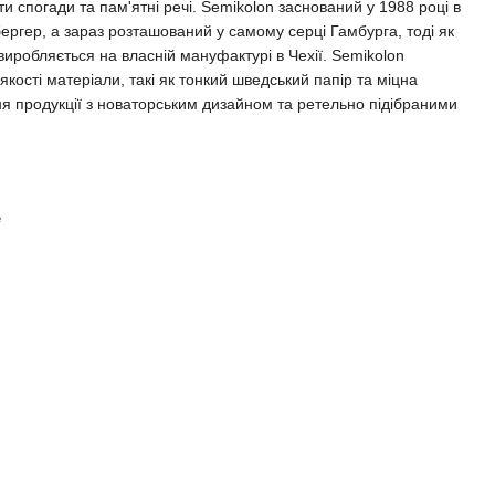
ати спогади та пам'ятні речі. Semikolon заснований у 1988 році в
бергер, а зараз розташований у самому серці Гамбурга, тоді як
 виробляється на власній мануфактурі в Чехії. Semikolon
ості матеріали, такі як тонкий шведський папір та міцна
ня продукції з новаторським дизайном та ретельно підібраними
e