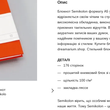
Опис
Блокнот Semikolon формату A5 у
відрізняється своїм чітким та 
високоякісна обкладинка, викона
приємних тактильних відчуттів. 
акуратних записів ваших думок, 
надійним помічником у вашому 
інформацію зі стилем. Купити бл
dreamarium.shop. Стильний блок
ДЕТАЛІ
176 сторінок
прошитий книжковий блок зі
щільність 100 г/м²
закладка-ляссе
Semikolon вірить, що особливі мо
наше життя. Тому Semikolon – це