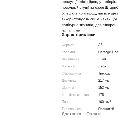
продукції; місія бренду – зберіг
невеликій студії на озері Штарн
більшість його продукції все ще
використовують лише найвищої як
палітурна тканина, для створен
кольорами.
Характеристики
Формат
A5
Колекція
Heritage Lin
Лініювання
Лінія
Матеріал
Льон
Обкладинка
Тверда
Довжина
217 мм
Ширина
152 мм
Кількість сторінок
176
Папір
100 г/м²
Тип блокноту
Прошитий
Доставка
Оплата