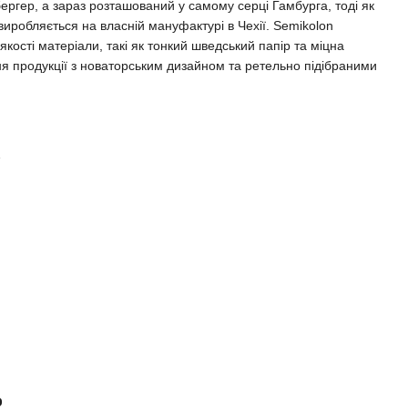
бергер, а зараз розташований у самому серці Гамбурга, тоді як
 виробляється на власній мануфактурі в Чехії. Semikolon
ості матеріали, такі як тонкий шведський папір та міцна
ня продукції з новаторським дизайном та ретельно підібраними
р