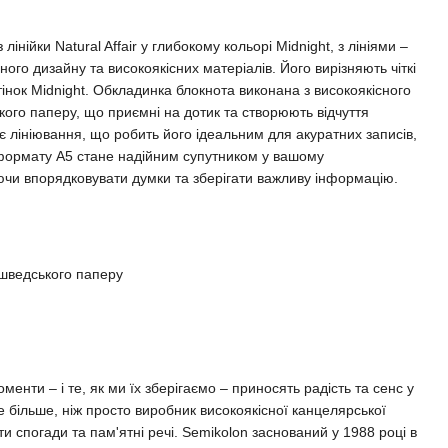
інійки Natural Affair у глибокому кольорі Midnight, з лініями –
ого дизайну та високоякісних матеріалів. Його вирізняють чіткі
інок Midnight. Обкладинка блокнота виконана з високоякісного
кого паперу, що приємні на дотик та створюють відчуття
є лініювання, що робить його ідеальним для акуратних записів,
 формату A5 стане надійним супутником у вашому
чи впорядковувати думки та зберігати важливу інформацію.
 шведського паперу
менти – і те, як ми їх зберігаємо – приносять радість та сенс у
 більше, ніж просто виробник високоякісної канцелярської
ати спогади та пам'ятні речі. Semikolon заснований у 1988 році в