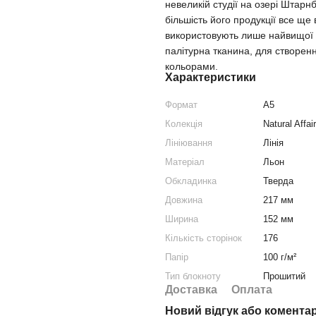
невеликій студії на озері Штарн
більшість його продукції все ще
використовують лише найвищої як
палітурна тканина, для створен
кольорами.
Характеристики
Формат
A5
Колекція
Natural Affair
Лініювання
Лінія
Матеріал
Льон
Обкладинка
Тверда
Довжина
217 мм
Ширина
152 мм
Кількість сторінок
176
Папір
100 г/м²
Тип блокноту
Прошитий
Доставка
Оплата
Новий відгук або комента