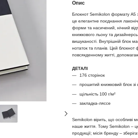
Опис
Блокнот Semikolon формату A5 з л
це елегантне поєднання лаконічн
форми та насичений, нічний відт
книжкового льону та дизайнерсь
вишуканості. Внутрішній блок ма
нотаток та планів. Цей блокнот
повсякденному житті, допомагаю
ДЕТАЛІ
176 сторінок
прошитий книжковий блок зі
щільність 100 г/м²
закладка-ляссе
Semikolon вірить, що особливі мо
наше життя. Тому Semikolon – це
продукції; місія бренду – зберіг