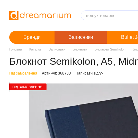
Перейти до основного контенту
Бренди
Записники
Bullet 
Головна
Каталог
Записники
Блокноти
Блокноти Semikolon
Бло
Блокнот Semikolon, A5, Midni
Під замовлення
Артикул: 368733
Написати відгук
ПІД ЗАМОВЛЕННЯ