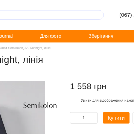
(067)
Journal
Для фото
Зберігання
кнот Semikolon, A5, Midnight, лінія
ght, лінія
1 558 грн
Увійти
для відображення накоп
%
Купити