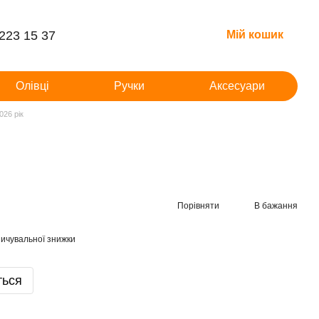
 223 15 37
Мій кошик
Олівці
Ручки
Аксесуари
026 рік
Порівняти
В бажання
ичувальної знижки
ться