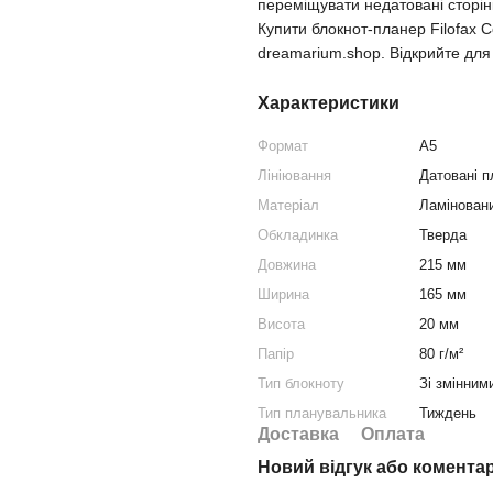
переміщувати недатовані сторін
Купити блокнот-планер Filofax C
dreamarium.shop. Відкрийте для с
Характеристики
Формат
A5
Лініювання
Датовані 
Матеріал
Ламінован
Обкладинка
Тверда
Довжина
215 мм
Ширина
165 мм
Висота
20 мм
Папір
80 г/м²
Тип блокноту
Зі змінним
Тип планувальника
Тиждень
Доставка
Оплата
Новий відгук або комента