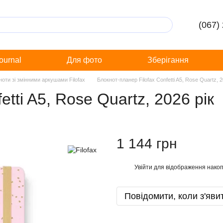
(067)
Journal
Для фото
Зберігання
ноти зі змінними аркушами Filofax
Блокнот-планер Filofax Confetti A5, Rose Quartz, 2
tti A5, Rose Quartz, 2026 рік
1 144 грн
Увійти
для відображення накоп
%
Повідомити, коли з'яви