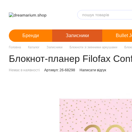
Перейти до основного контенту
Бренди
Записники
Bullet 
Головна
Каталог
Записники
Блокноти зі змінними аркушами
Блок
Блокнот-планер Filofax Confe
Немає в наявності
Артикул: 26-68298
Написати відгук