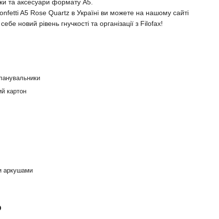
ки та аксесуари формату A5.
onfetti A5 Rose Quartz в Україні ви можете на нашому сайті
ебе новий рівень гнучкості та організації з Filofax!
планувальники
ий картон
и аркушами
р