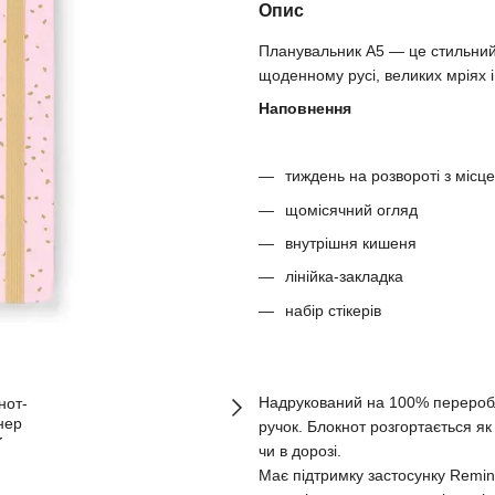
Опис
Планувальник A5 — це стильний 
щоденному русі, великих мріях 
Наповнення
тиждень на розвороті з місце
щомісячний огляд
внутрішня кишеня
лінійка-закладка
набір стікерів
Надрукований на 100% переробле
ручок. Блокнот розгортається як
чи в дорозі.
Має підтримку застосунку Remin