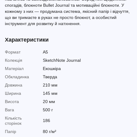
спогадів, блокноти Bullet Journal та мотиваційні блокноти. У
кожному з них — продумана система, якісний папір і відчуття,
що ви тримаєте в руках не просто блокнот, а особистий
інструмент для розвитку й натхнення.
Характеристики
Формат
A5
Колекція
SketchNote Journal
Матеріал
Екошкіра
Обкладинка
Тверда
Довжина
210 мм
Ширина
145 мм
Висота
20 мм
Вага
500 г
Кількість
186
сторінок
Папір
80 г/м²