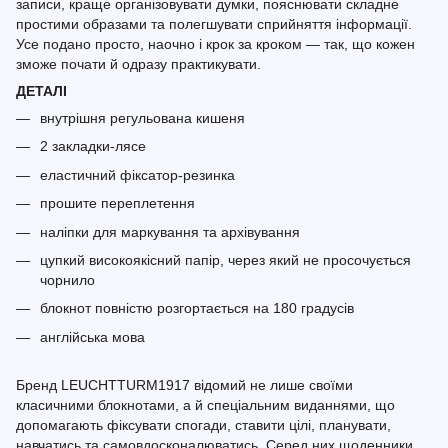
записи, краще організовувати думки, пояснювати складне
простими образами та полегшувати сприйняття інформації.
Усе подано просто, наочно і крок за кроком — так, що кожен
зможе почати й одразу практикувати.
ДЕТАЛІ
внутрішня регульована кишеня
2 закладки-лясе
еластичний фіксатор-резинка
прошите переплетення
наліпки для маркування та архівування
цупкий високоякісний папір, через який не просочується
чорнило
блокнот повністю розгортається на 180 градусів
англійська мова
Бренд LEUCHTTURM1917 відомий не лише своїми
класичними блокнотами, а й спеціальним виданнями, що
допомагають фіксувати спогади, ставити цілі, планувати,
навчатись та самовдосконалюватись. Серед них щоденники