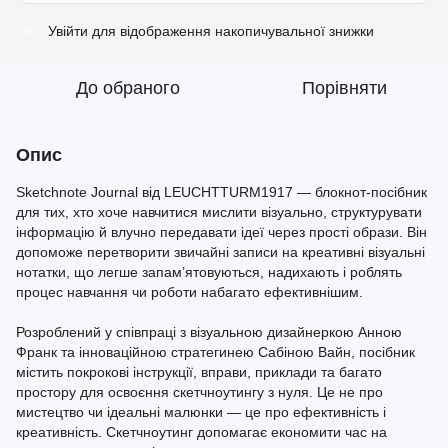
Увійти
для відображення накопичувальної знижки
%
До обраного
Порівняти
Опис
Sketchnote Journal від LEUCHTTURM1917 — блокнот-посібник
для тих, хто хоче навчитися мислити візуально, структурувати
інформацію й влучно передавати ідеї через прості образи. Він
допоможе перетворити звичайні записи на креативні візуальні
нотатки, що легше запам’ятовуються, надихають і роблять
процес навчання чи роботи набагато ефективнішим.
Розроблений у співпраці з візуальною дизайнеркою Анною
Франк та інноваційною стратегинею Сабіною Вайн, посібник
містить покрокові інструкції, вправи, приклади та багато
простору для освоєння скетчноутингу з нуля. Це не про
мистецтво чи ідеальні малюнки — це про ефективність і
креативність. Скетчноутинг допомагає економити час на