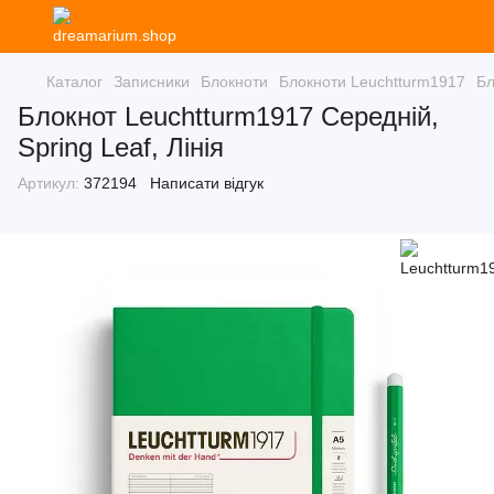
Каталог
Записники
Блокноти
Блокноти Leuchtturm1917
Бл
Блокнот Leuchtturm1917 Середній,
Spring Leaf, Лінія
Артикул:
372194
Написати відгук