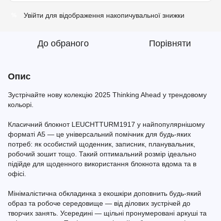
Увійти
для відображення накопичувальної знижки
%
До обраного
Порівняти
Опис
Зустрічайте нову колекцію 2025 Thinking Ahead у трендовому
кольорі.
Класичний блокнот LEUCHTTURM1917 у найпопулярнішому
форматі A5 — це універсальний помічник для будь-яких
потреб: як особистий щоденник, записник, планувальник,
робочий зошит тощо. Такий оптимальний розмір ідеально
підійде для щоденного використання блокнота вдома та в
офісі.
Мінімалістична обкладинка з екошкіри доповнить будь-який
образ та робоче середовище — від ділових зустрічей до
творчих занять. Усередині — щільні пронумеровані аркуші та