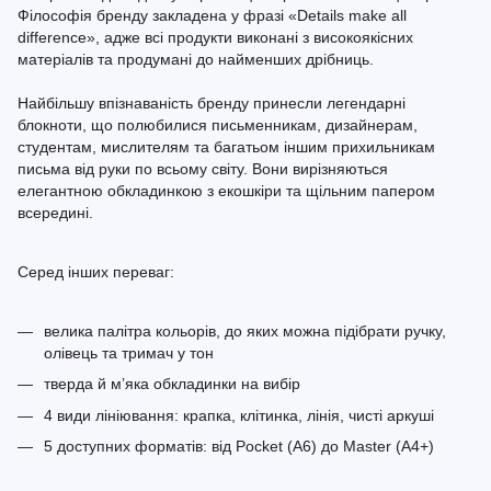
Філософія бренду закладена у фразі «Details make all
difference», адже всі продукти виконані з високоякісних
матеріалів та продумані до найменших дрібниць.
Найбільшу впізнаваність бренду принесли легендарні
блокноти, що полюбилися письменникам, дизайнерам,
студентам, мислителям та багатьом іншим прихильникам
письма від руки по всьому світу. Вони вирізняються
елегантною обкладинкою з екошкіри та щільним папером
всередині.
Серед інших переваг:
велика палітра кольорів, до яких можна підібрати ручку,
олівець та тримач у тон
тверда й м’яка обкладинки на вибір
4 види лініювання: крапка, клітинка, лінія, чисті аркуші
5 доступних форматів: від Pocket (A6) до Master (A4+)