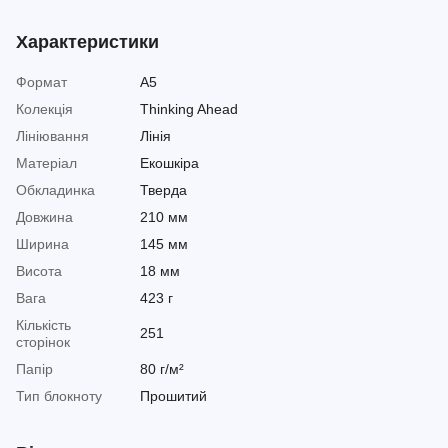
Характеристики
Формат
A5
Колекція
Thinking Ahead
Лініювання
Лінія
Матеріал
Екошкіра
Обкладинка
Тверда
Довжина
210 мм
Ширина
145 мм
Висота
18 мм
Вага
423 г
Кількість
251
сторінок
Папір
80 г/м²
Тип блокноту
Прошитий