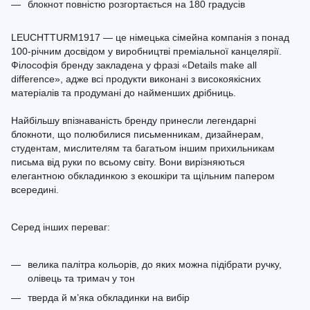
блокнот повністю розгортається на 180 градусів
LEUCHTTURM1917 — це німецька сімейна компанія з понад
100-річним досвідом у виробництві преміальної канцелярії.
Філософія бренду закладена у фразі «Details make all
difference», адже всі продукти виконані з високоякісних
матеріалів та продумані до найменших дрібниць.
Найбільшу впізнаваність бренду принесли легендарні
блокноти, що полюбилися письменникам, дизайнерам,
студентам, мислителям та багатьом іншим прихильникам
письма від руки по всьому світу. Вони вирізняються
елегантною обкладинкою з екошкіри та щільним папером
всередині.
Серед інших переваг:
велика палітра кольорів, до яких можна підібрати ручку,
олівець та тримач у тон
тверда й м’яка обкладинки на вибір