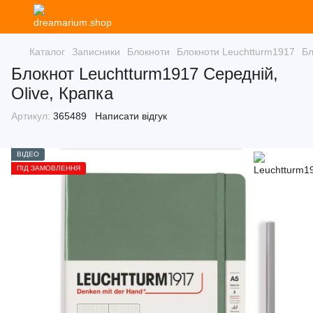
Каталог
Записники
Блокноти
Блокноти Leuchtturm1917
Бл
Блокнот Leuchtturm1917 Середній,
Olive, Крапка
Артикул:
365489
Написати відгук
ВІДЕО
ПІД ЗАМОВЛЕННЯ