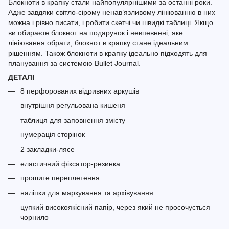
Блокноти в крапку стали найпопулярнішими за останні роки.
Адже завдяки світло-сірому ненав’язливому лініюванню в них
можна і рівно писати, і робити скетчі чи швидкі таблиці. Якщо
ви обираєте блокнот на подарунок і невпевнені, яке
лініювання обрати, блокнот в крапку стане ідеальним
рішенням. Також блокноти в крапку ідеально підходять для
планування за системою Bullet Journal.
ДЕТАЛІ
8 перфорованих відривних аркушів
внутрішня регульована кишеня
таблиця для заповнення змісту
нумерація сторінок
2 закладки-лясе
еластичний фіксатор-резинка
прошите переплетення
наліпки для маркування та архівування
цупкий високоякісний папір, через який не просочується
чорнило