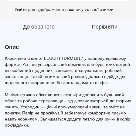
Увійти
для відображення накопичувальної знижки
%
До обраного
Порівняти
Опис
Класичний блокнот LEUCHTTURM1917 у найпопулярнішому
форматі A5 - це універсальний помічник для будь-яких потреб:
як особистий щоденник, записник, планувальник, робочий
зошит тощо. Такий оптимальний розмір ідеально підійде для
щоденного використання блокнота вдома та в офісі.
Мінімалістична обкладинка з екошкіри доповнить будь-який
образ та робоче середовище - від ділових зустрічей до творчих
занять. Усередині - щільні пронумеровані аркуші та зміст на
початку. Папір не просвічує й забезпечує комфортне письмо
навіть чорнилом. Залишається додати петлю для ручки в колір
обкладинки.