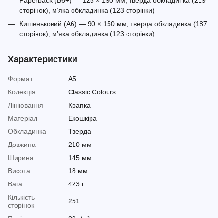
Paperback (B6+) — 125 × 190 мм, тверда обкладинка (219
сторінок), м’яка обкладинка (123 сторінки)
Кишеньковий (A6) — 90 × 150 мм, тверда обкладинка (187
сторінок), м’яка обкладинка (123 сторінки)
Характеристики
Формат
A5
Колекція
Classic Colours
Лініювання
Крапка
Матеріал
Екошкіра
Обкладинка
Тверда
Довжина
210 мм
Ширина
145 мм
Висота
18 мм
Вага
423 г
Кількість
251
сторінок