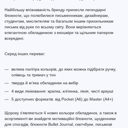
Найбільшу впізнаваність бренду принесли легендарні
блокноти, що полюбилися письменникам, дизайнерам,
студентам, мислителям та багатьом іншим прихильникам
письма від руки по всьому світу. Вони вирізняються
елегантною обкладинкою з екошкіри та щільним папером
всередині.
Серед інших переваг:
велика палітра кольорів, до яких можна підібрати ручку,
олівець та тримач у тон
тверда й м’яка обкладинки на вибір
4 види лініювання: крапка, клітинка, лінія, чисті аркуші
5 доступних форматів: від Pocket (A6) до Master (A4+)
Щороку з’являються 4 нових кольори обкладинок, а також в
асортименті ви знайдете мотиваційні блокноти, щоденники
для спогадів, блокноти Bullet Journal, скетчбуки, письмові