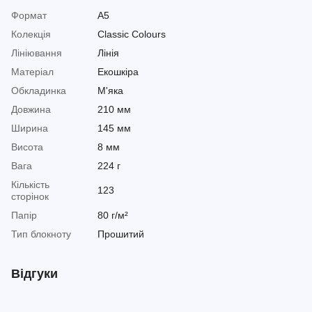
Формат
A5
Колекція
Classic Colours
Лініювання
Лінія
Матеріал
Екошкіра
Обкладинка
М'яка
Довжина
210 мм
Ширина
145 мм
Висота
8 мм
Вага
224 г
Кількість
123
сторінок
Папір
80 г/м²
Тип блокноту
Прошитий
Відгуки