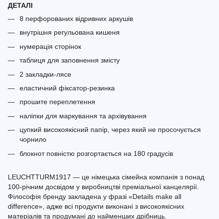
ДЕТАЛІ
8 перфорованих відривних аркушів
внутрішня регульована кишеня
нумерація сторінок
таблиця для заповнення змісту
2 закладки-лясе
еластичний фіксатор-резинка
прошите переплетення
наліпки для маркування та архівування
цупкий високоякісний папір, через який не просочується
чорнило
блокнот повністю розгортається на 180 градусів
LEUCHTTURM1917 — це німецька сімейна компанія з понад
100-річним досвідом у виробництві преміальної канцелярії.
Філософія бренду закладена у фразі «Details make all
difference», адже всі продукти виконані з високоякісних
матеріалів та продумані до найменших дрібниць.