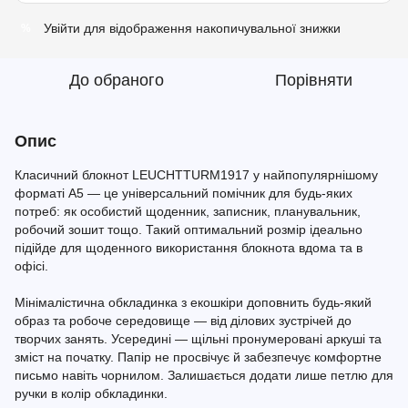
Увійти
для відображення накопичувальної знижки
%
До обраного
Порівняти
Опис
Класичний блокнот LEUCHTTURM1917 у найпопулярнішому
форматі A5 — це універсальний помічник для будь-яких
потреб: як особистий щоденник, записник, планувальник,
робочий зошит тощо. Такий оптимальний розмір ідеально
підійде для щоденного використання блокнота вдома та в
офісі.
Мінімалістична обкладинка з екошкіри доповнить будь-який
образ та робоче середовище — від ділових зустрічей до
творчих занять. Усередині — щільні пронумеровані аркуші та
зміст на початку. Папір не просвічує й забезпечує комфортне
письмо навіть чорнилом. Залишається додати лише петлю для
ручки в колір обкладинки.