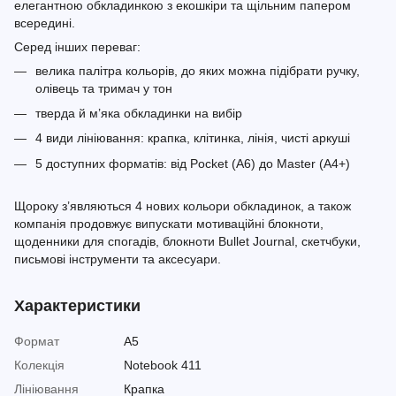
елегантною обкладинкою з екошкіри та щільним папером
всередині.
Серед інших переваг:
велика палітра кольорів, до яких можна підібрати ручку,
олівець та тримач у тон
тверда й м’яка обкладинки на вибір
4 види лініювання: крапка, клітинка, лінія, чисті аркуші
5 доступних форматів: від Pocket (A6) до Master (A4+)
Щороку з’являються 4 нових кольори обкладинок, а також
компанія продовжує випускати мотиваційні блокноти,
щоденники для спогадів, блокноти Bullet Journal, скетчбуки,
письмові інструменти та аксесуари.
Характеристики
Формат
A5
Колекція
Notebook 411
Лініювання
Крапка